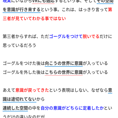
現実
にいながら
VRにも適応
するという事、そして
その空間
を意識が行き来する
という事。これは、はっきり言って
第
三者が見ていてわかる事ではない
第三者からすれば、ただ
ゴーグルをつけて
脱いでる
だけに
思っているだろう
ゴーグルをつけた後は
向こうの世界に意識
が入っている
ゴーグルを外した後は
こちらの世界に意識
が入っている
あえて
意識が戻ってきた
という表現はしない、なぜなら
意
識は途切れてない
から
連続した空間
の中を
自分の意識がどちらに定着したか
とい
うだけの違いなのだが