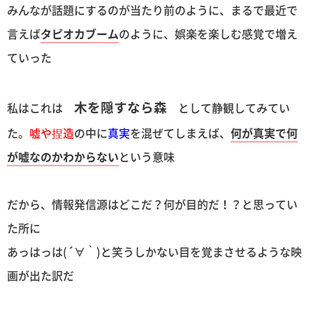
みんなが話題にするのが当たり前のように、まるで最近で
言えば
タピオカブーム
のように、娯楽を楽しむ感覚で増え
ていった
木を隠すなら森
私はこれは
として静観してみてい
た。
嘘や捏造
の中に
真実
を混ぜてしまえば、
何が真実で何
が嘘なのかわからない
という意味
だから、情報発信源はどこだ？何が目的だ！？と思ってい
た所に
あっはっは(´∀｀)と笑うしかない目を覚まさせるような映
画が出た訳だ