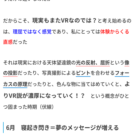
現実もまたVRなのでは？
だからこそ、
と考え始めるの
は、
理屈ではなく感覚
であり、私にとっては
体験からくる
直感
だった
それは現実における天体望遠鏡の
光の反射、屈折
という
像
の投影
だったり、写真撮影による
ピント
を合わせる
フォー
よ
カスの原理
だったりと、色んな物に当てはめていくと、
りVR説が濃厚になっていく！？
という概念がひと
つ固まった時期（伏線）
6月 寝起き閃き＝夢のメッセージが増える