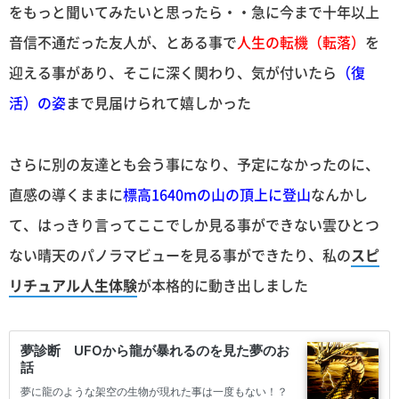
をもっと聞いてみたいと思ったら・・急に今まで十年以上
音信不通だった友人が、とある事で
人生の転機（転落）
を
迎える事があり、そこに深く関わり、気が付いたら
（復
活）の姿
まで見届けられて嬉しかった
さらに別の友達とも会う事になり、予定になかったのに、
直感の導くままに
標高1640mの山の頂上に登山
なんかし
て、はっきり言ってここでしか見る事ができない雲ひとつ
ない晴天のパノラマビューを見る事ができたり、私の
スピ
リチュアル人生体験
が本格的に動き出しました