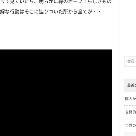
って見ていたら、明らかに緑のオーブ？らしきもの
解な行動はそこに辿りついた所から全てが・・
最近
購入か
自発的
自然の