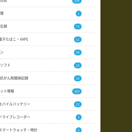
日記
206
理
1
忘録
73
電子たばこ・VAPE
11
ン
59
ソフト
12
抗がん剤闘病記録
14
ット情報
283
モバイルバッテリー
12
ドライブレコーダー
3
スマートウォッチ・時計
5