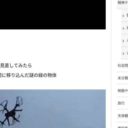
精神テ
見直してみたら
社会問
秒間に移り込んだ謎の緑の物体
未分類
映画や
旅行
天体観