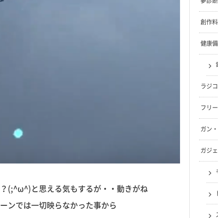
夢診断
創作料
健康備
ラジコ
フリー
ガン・
ガジェ
(;^ω^)と思える気もするが・・動きがね
ーンでは一切映らなかった事から