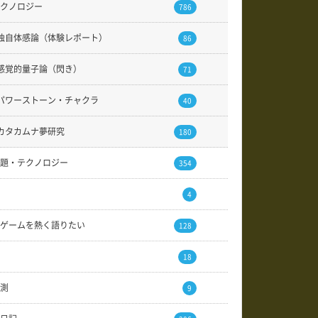
クノロジー
786
独自体感論（体験レポート）
86
感覚的量子論（閃き）
71
パワーストーン・チャクラ
40
カタカムナ夢研究
180
題・テクノロジー
354
4
ゲームを熱く語りたい
128
18
測
9