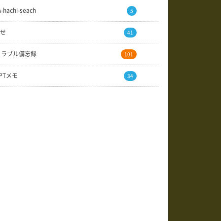
A-hachi-seach
5
せ
41
トラブル備忘録
101
GPTメモ
34