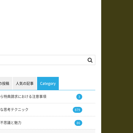
の投稿
人気の記事
Category
ら特典請求における注意事項
3
な思考テクニック
879
不思議と魅力
86