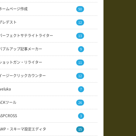
ホームページ作成
50
プレデスト
12
パーフェクトサテライトライター
13
バブルアップ記事メーカー
9
ショットガン・リライター
11
イージークリックカウンター
12
weluka
7
SCKツール
26
ASPCROSS
3
AMP・スキーマ設定エディタ
15