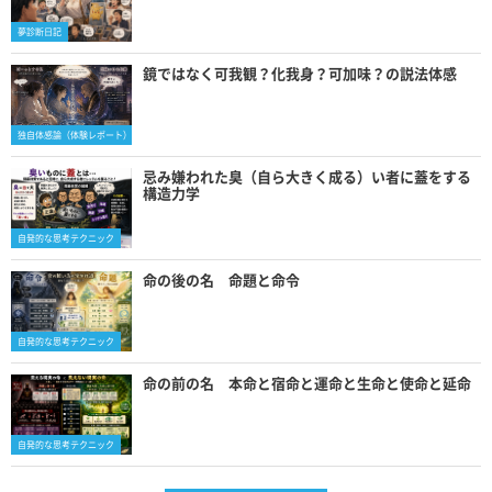
夢診断日記
鏡ではなく可我観？化我身？可加味？の説法体感
独自体感論（体験レポート）
忌み嫌われた臭（自ら大きく成る）い者に蓋をする
構造力学
自発的な思考テクニック
命の後の名 命題と命令
自発的な思考テクニック
命の前の名 本命と宿命と運命と生命と使命と延命
自発的な思考テクニック