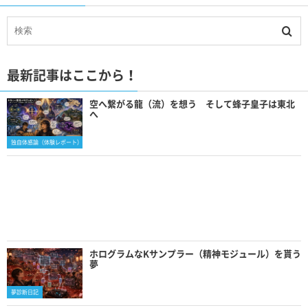
最新記事はここから！
空へ繋がる龍（流）を想う そして蜂子皇子は東北
へ
独自体感論（体験レポート）
ホログラムなKサンプラー（精神モジュール）を貰う
夢
夢診断日記