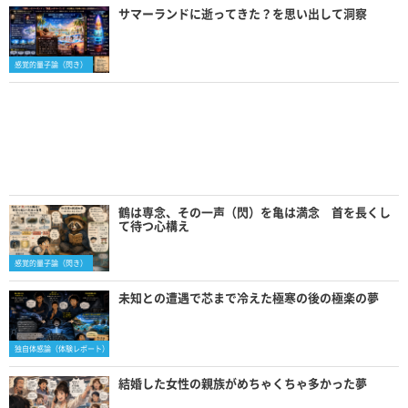
サマーランドに逝ってきた？を思い出して洞察
感覚的量子論（閃き）
鶴は専念、その一声（閃）を亀は満念 首を長くし
て待つ心構え
感覚的量子論（閃き）
未知との遭遇で芯まで冷えた極寒の後の極楽の夢
独自体感論（体験レポート）
結婚した女性の親族がめちゃくちゃ多かった夢