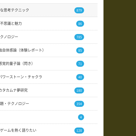
な思考テクニック
879
不思議と魅力
86
クノロジー
785
独自体感論（体験レポート）
85
感覚的量子論（閃き）
71
パワーストーン・チャクラ
40
カタカムナ夢研究
180
題・テクノロジー
354
4
ゲームを熱く語りたい
128