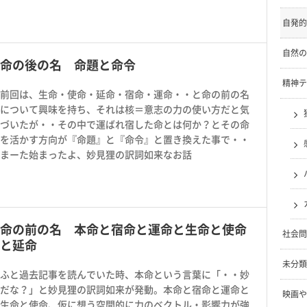
自発的
自然の
命の後の名 命題と命令
精神テ
前回は、生命・使命・延命・宿命・運命・・と命の前の名
について興味を持ち、それは核＝意志の力の使い方だと気
づいたが・・その中で運ばれ宿した命とは何か？とその命
を活かす方向が『命題』と『命令』と置き換えた事で・・
まーた始まったよ、妙見狸の訳詞如来なお話
命の前の名 本命と宿命と運命と生命と使命
社会問
と延命
未分類
ふと過去記事を読んでいた時、本命という言葉に「・・妙
だな？」と妙見狸の訳詞如来が発動。本命と宿命と運命と
映画や
生命と使命、仮に想う空間的に力のベクトル・影響力が強