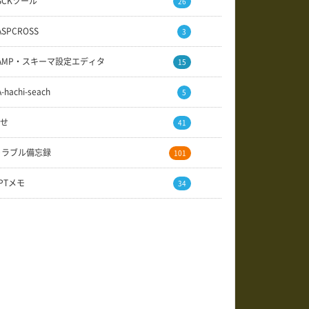
SCKツール
26
ASPCROSS
3
AMP・スキーマ設定エディタ
15
A-hachi-seach
5
せ
41
トラブル備忘録
101
GPTメモ
34