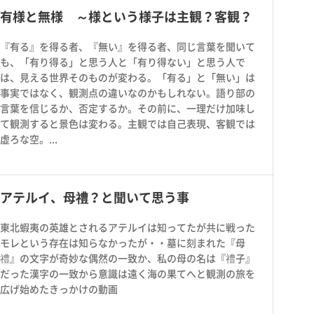
有様と無様 ～様という様子は主観？客観？
『有る』を得る者、『無い』を得る者、同じ言葉を聞いて
も、「有り得る」と思う人と「有り得ない」と思う人で
は、見える世界そのものが変わる。「有る」と「無い」は
事実ではなく、観測点の違いなのかもしれない。語り部の
言葉を信じるか、否定するか。その前に、一理だけ加味し
て観測すると景色は変わる。主観では自己表現、客観では
虚ろな空。...
アテルイ、母禮？と聞いて思う事
東北蝦夷の英雄とされるアテルイは知ってたが共に戦った
モレという存在は知らなかったが・・墓に刻まれた『母
禮』の文字が奇妙な偶然の一致か、私の母の名は『禮子』
だった漢字の一致から意識は遠く海の果てへと観測の旅を
広げ始めたきっかけの動画