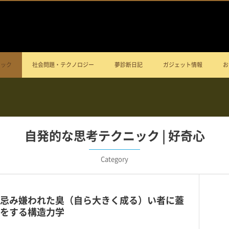
ニック
社会問題・テクノロジー
夢診断日記
ガジェット情報
お
自発的な思考テクニック | 好奇心
Category
忌み嫌われた臭（自ら大きく成る）い者に蓋
をする構造力学