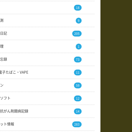
18
測
9
日記
205
理
1
忘録
73
電子たばこ・VAPE
11
ン
59
ソフト
12
抗がん剤闘病記録
14
ット情報
283