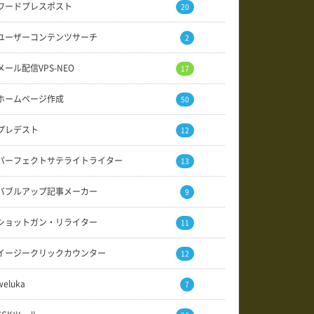
ワードプレスポスト
20
ユーザーコンテンツサーチ
2
メール配信VPS-NEO
17
ホームページ作成
50
プレデスト
12
パーフェクトサテライトライター
13
バブルアップ記事メーカー
9
ショットガン・リライター
11
イージークリックカウンター
12
weluka
7