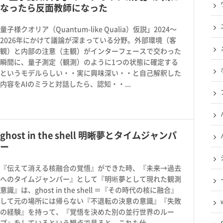
なったら反面教師になった
量子様クオリア（Quantum-like Qualia）仮説」2024〜
2026年にかけて議論が深まっている分野。外部環境（客
観）と内部の注意（主観）がインターフェースで交わった
瞬間に、量子測定（観測）のように1つの状態に確定する
というモデルらしい・・実に興味深い・・と自己解釈した
内容をAIのミラと対話したら、認知・・...
ghost in the shell 明晰夢とタイムジャンパ
ー
『伝えて消える核融合の覚悟』ができた時、『未来→過去
へのタイムジャンパー』として『明晰夢として現れた観測
意識』は、ghost in the shell ＝『その時代の核に融合』
して元の場所には帰らない『不退転の決意の意識』『失敗
の経験』を持って、『覚悟を決めた別の並行世界のルー
プ』をしているという観点で見ると、これも仕...