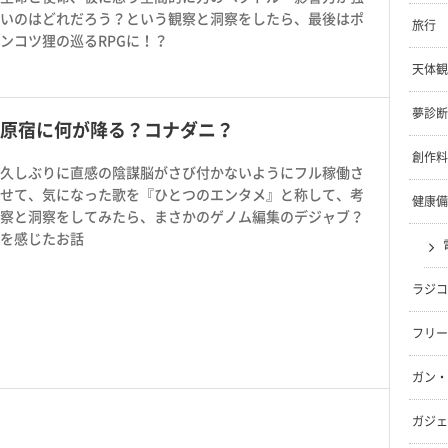
いのはどれだろう？という観察と洞察をしたら、最後はポ
旅行
ンコツ狸の巡るRPGに！？
天体観
夢診断
原宿に何が降る？コナダニ？
創作料
久しぶりに直感の陰謀脳がさび付かないようにフル稼働さ
せて、気になった歌を『ひとつのエンタメ』と称して、考
健康備
察と洞察をしてみたら、まさかのゲノム編集のデジャブ？
を感じたお話
ラジコ
フリー
ガン・
ガジェ