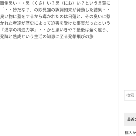
面倒臭い・・臭（くさ）い？臭（にお）い？という言葉に
「・・妙だな？」の妙見狸の訳詞如来が発動した結果・・
臭い物に蓋をするから導かれたのは日蓮と、その臭いに惹
かれた者達が歴史によって迫害を受けた事実だったという
『漢字の構造力学』・・かと思いきや？最後は全く違う、
発酵と熟成という生活の知恵に至る発想飛びの旅
最近
購入か