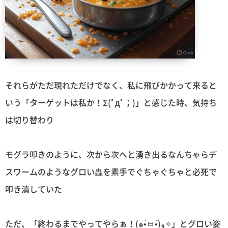
それらがただ現れただけでなく、私に飛びかかって来ると
いう「ターゲットは私か！Σ(ﾟдﾟ；)」と感じた時、気持ち
は切り替わり
モグラ叩きのように、次から次へと湧き出るなんちゃらデ
スワームのようなグロい蟲を素手でぐちゃぐちゃと必死で
叩き潰していた
ただ、「終わるまでやってやらぁ！(๑•̀ㅂ•́)و✧」とグロい姿