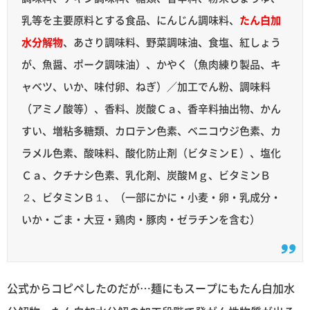
乳等を主要原料とする食品、にんじん調味料、
たん白加
水分解物
、あさり調味料、野菜調味油、食塩、紅しょう
が、魚醤、ポーク調味油）、かやく（魚肉練り製品、キ
ャベツ、いか、味付卵、ねぎ）／加工でん粉、調味料
（アミノ酸等）、香料、炭酸Ｃａ、香辛料抽出物、かん
すい、増粘多糖類、カロテン色素、ベニコウジ色素、カ
ラメル色素、酸味料、酸化防止剤（ビタミンＥ）、塩化
Ｃａ、クチナシ色素、乳化剤、炭酸Ｍｇ、ビタミンＢ
２、ビタミンＢ１、（一部にかに・小麦・卵・乳成分・
いか・ごま・大豆・鶏肉・豚肉・ゼラチンを含む）
公式からコピペしたのだが…麺にもスープにもたん白加水