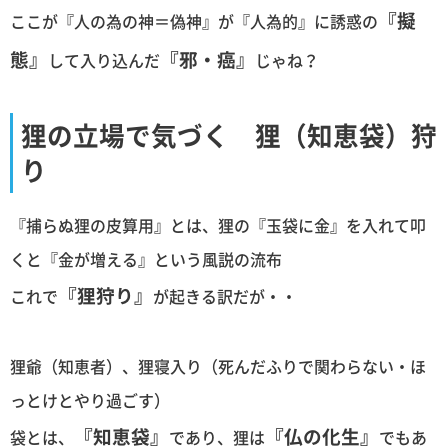
『擬
ここが『人の為の神＝偽神』が『人為的』に誘惑の
態』
『邪・癌』
して入り込んだ
じゃね？
狸の立場で気づく 狸（知恵袋）狩
り
『捕らぬ狸の皮算用』とは、狸の『玉袋に金』を入れて叩
くと『金が増える』という風説の流布
『狸狩り』
これで
が起きる訳だが・・
狸爺（知恵者）、狸寝入り（死んだふりで関わらない・ほ
っとけとやり過ごす）
『知恵袋』
『仏の化生』
袋とは、
であり、狸は
でもあ