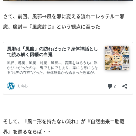
さて、前回、風邪→風を邪に変える流れ＝レッテル＝邪
魔、魔封＝『風魔封じ』という観点に至った
そして、『風＝形を持たない流れ』が『自然由来＝胎蔵
界』を巡るならば・・