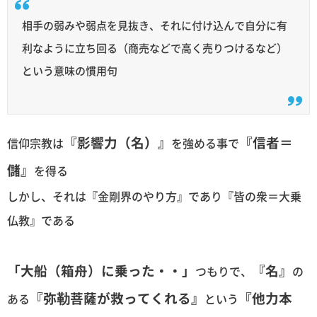
相手の弱みや弱点を見抜き、それに付け込んで自分に有
利なように立ち回る（商売などで高く売りつけるなど）
という意味の慣用句
『影響力（名）』
『信者＝
信仰宗教は
を強める事で
儲』
を得る
しかし、それは『金剛界のやり方』であり『皆の衆＝大乗
仏教』である
「大船（箱舟）に乗った・・」
『名』
つもりで、
の
『弥勒菩薩が救ってくれる』
『他力本
ある
という