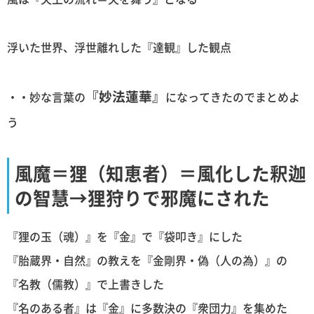
浮いた世界、浮世離れした『達観』した観点
『妙法蓮華』
・・妙な言葉の
になってきたのでまとめよ
う
風魔＝狸（知恵者）＝風化した釈迦
の智慧→狸狩りで邪魔にされた
『狸の玉（魂）』を『金』で『袋叩き』にした
『胎蔵界・自然』の教えを『金剛界・偽（人の為）』の
『名教（儒教）』で上書きした
『名のある者』は『金』に多数決の『衆団力』を集めた