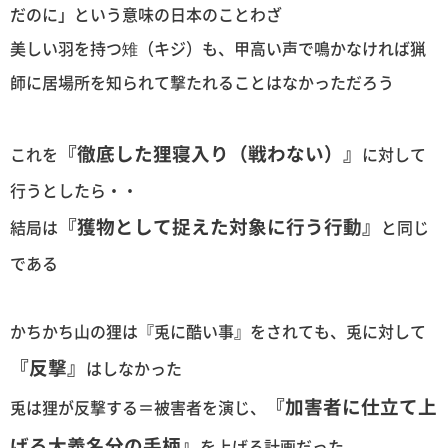
だのに」という意味の日本のことわざ
美しい羽を持つ雉（キジ）も、甲高い声で鳴かなければ猟
師に居場所を知られて撃たれることはなかっただろう
『徹底した狸寝入り（戦わない）』
これを
に対して
行うとしたら・・
『獲物として捉えた対象に行う行動』
結局は
と同じ
である
かちかち山の狸は『兎に酷い事』をされても、兎に対して
『反撃』
はしなかった
『加害者に仕立て上
兎は狸が反撃する＝被害者を演じ、
げる大義名分の手柄』
を上げる計画だった