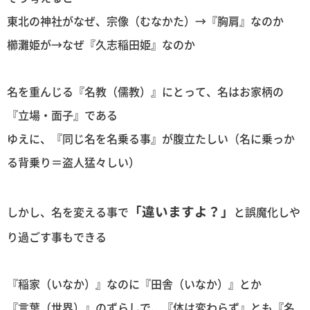
東北の神社がなぜ、宗像（むなかた）→『胸肩』なのか
櫛灘姫が→なぜ『久志稲田姫』なのか
名を重んじる『名教（儒教）』にとって、名はお家柄の
『立場・面子』である
ゆえに、『同じ名を名乗る事』が腹立たしい（名に乗っか
る背乗り＝盗人猛々しい）
「違いますよ？」
しかし、名を変える事で
と誤魔化しや
り過ごす事もできる
『稲家（いなか）』なのに『田舎（いなか）』とか
『言葉（世界）』のずらしで、『体は変わらず』とも『名