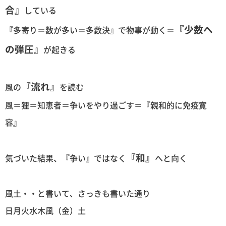
合』
している
『少数へ
『多寄り＝数が多い＝多数決』で物事が動く＝
の弾圧』
が起きる
『流れ』
風の
を読む
風＝狸＝知恵者＝争いをやり過ごす＝『親和的に免疫寛
容』
『和』
気づいた結果、『争い』ではなく
へと向く
風土・・と書いて、さっきも書いた通り
日月火水木風（金）土