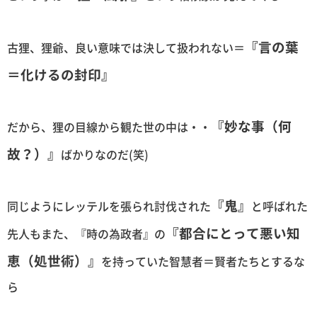
『言の葉
古狸、狸爺、良い意味では決して扱われない＝
＝化けるの封印』
『妙な事（何
だから、狸の目線から観た世の中は・・
故？）』
ばかりなのだ(笑)
『鬼』
同じようにレッテルを張られ討伐された
と呼ばれた
『都合にとって悪い知
先人もまた、『時の為政者』の
恵（処世術）』
を持っていた智慧者＝賢者たちとするな
ら