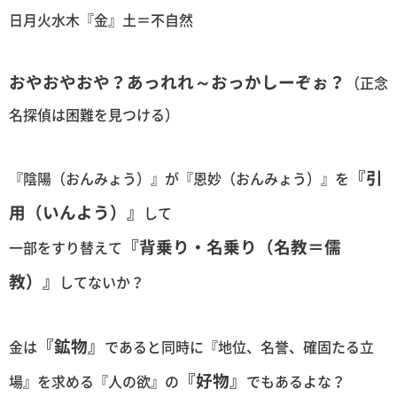
日月火水木『金』土＝不自然
おやおやおや？あっれれ～おっかしーぞぉ？
（正念
名探偵は困難を見つける）
『引
『陰陽（おんみょう）』が『恩妙（おんみょう）』を
用（いんよう）』
して
『背乗り・名乗り（名教＝儒
一部をすり替えて
教）』
してないか？
『鉱物』
金は
であると同時に『地位、名誉、確固たる立
『好物』
場』を求める『人の欲』の
でもあるよな？