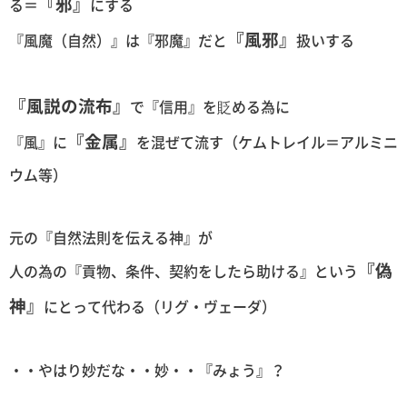
『邪』
る＝
にする
『風邪』
『風魔（自然）』は『邪魔』だと
扱いする
『風説の流布』
で『信用』を貶める為に
『金属』
『風』に
を混ぜて流す（ケムトレイル＝アルミニ
ウム等）
元の『自然法則を伝える神』が
『偽
人の為の『貢物、条件、契約をしたら助ける』という
神』
にとって代わる（リグ・ヴェーダ）
・・やはり妙だな・・妙・・『みょう』？