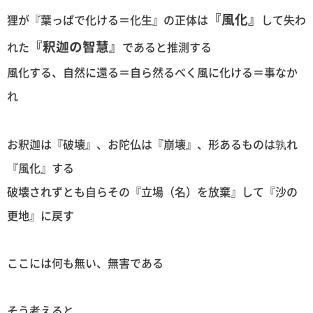
『風化』
狸が『葉っぱで化ける＝化生』の正体は
して失わ
『釈迦の智慧』
れた
であると推測する
風化する、自然に還る＝自ら然るべく風に化ける＝事なか
れ
お釈迦は『破壊』、お陀仏は『崩壊』、形あるものは孰れ
『風化』する
破壊されずとも自らその『立場（名）を放棄』して『沙の
更地』に戻す
ここには何も無い、無害である
そう考えると