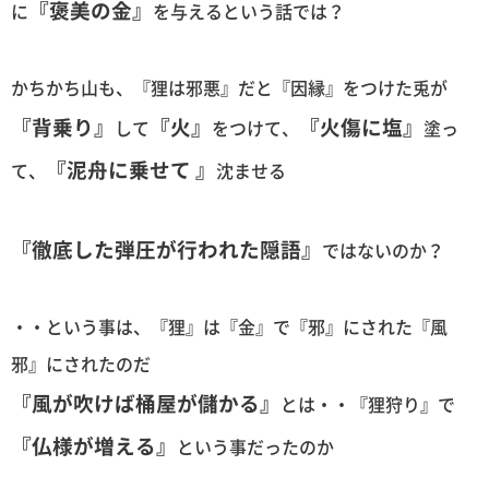
『褒美の金』
に
を与えるという話では？
かちかち山も、『狸は邪悪』だと『因縁』をつけた兎が
『背乗り』
『火』
『火傷に塩』
して
をつけて、
塗っ
『泥舟に乗せて 』
て、
沈ませる
『徹底した弾圧が行われた隠語』
ではないのか？
・・という事は、『狸』は『金』で『邪』にされた『風
邪』にされたのだ
『風が吹けば桶屋が儲かる』
とは・・『狸狩り』で
『仏様が増える』
という事だったのか