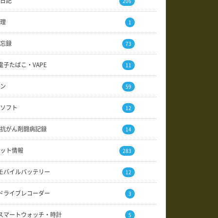
日記
206
理
1
忘録
73
電子たばこ・VAPE
11
ン
59
ソフト
12
抗がん剤闘病記録
14
ット情報
283
モバイルバッテリー
12
ドライブレコーダー
3
スマートウォッチ・時計
5