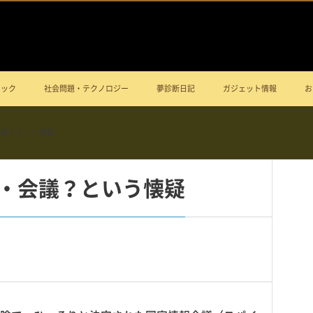
ニック
社会問題・テクノロジー
夢診断日記
ガジェット情報
お
会議？という懐疑
・会議？という懐疑