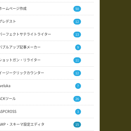
ホームページ作成
50
プレデスト
12
パーフェクトサテライトライター
13
バブルアップ記事メーカー
9
ショットガン・リライター
11
イージークリックカウンター
12
weluka
7
SCKツール
26
ASPCROSS
3
AMP・スキーマ設定エディタ
15