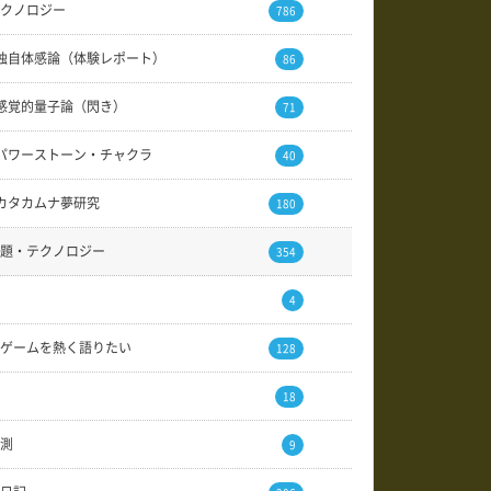
クノロジー
786
独自体感論（体験レポート）
86
感覚的量子論（閃き）
71
パワーストーン・チャクラ
40
カタカムナ夢研究
180
題・テクノロジー
354
4
ゲームを熱く語りたい
128
18
測
9