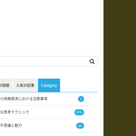
の投稿
人気の記事
Category
ら特典請求における注意事項
3
な思考テクニック
879
不思議と魅力
86