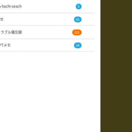
A-hachi-seach
5
せ
41
トラブル備忘録
101
GPTメモ
34