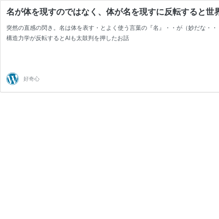
名が体を現すのではなく、体が名を現すに反転すると世
突然の直感の閃き。名は体を表す・とよく使う言葉の『名』・・が（妙だな・・
構造力学が反転するとAIも太鼓判を押したお話
好奇心