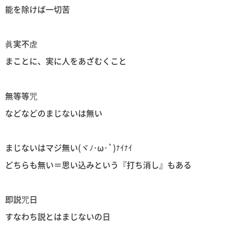
能を除けば一切苦
眞実不虗
まことに、実に人をあざむくこと
無等等咒
などなどのまじないは無い
まじないはマジ無い(ヾﾉ･ω･`)ﾅｲﾅｲ
どちらも無い＝思い込みという『打ち消し』もある
即説咒日
すなわち説とはまじないの日