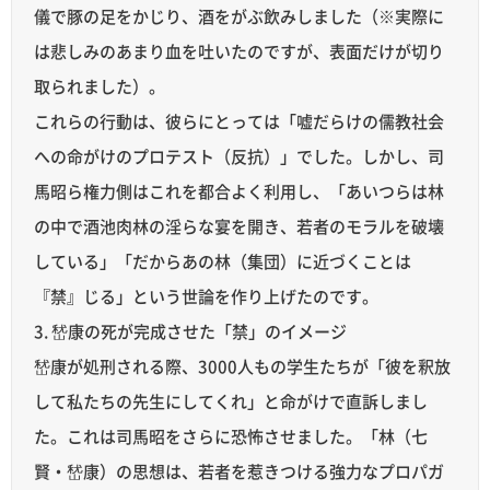
儀で豚の足をかじり、酒をがぶ飲みしました（※実際に
は悲しみのあまり血を吐いたのですが、表面だけが切り
取られました）。
これらの行動は、彼らにとっては「嘘だらけの儒教社会
への命がけのプロテスト（反抗）」でした。しかし、司
馬昭ら権力側はこれを都合よく利用し、「あいつらは林
の中で酒池肉林の淫らな宴を開き、若者のモラルを破壊
している」「だからあの林（集団）に近づくことは
『禁』じる」という世論を作り上げたのです。
3. 嵆康の死が完成させた「禁」のイメージ
嵆康が処刑される際、3000人もの学生たちが「彼を釈放
して私たちの先生にしてくれ」と命がけで直訴しまし
た。これは司馬昭をさらに恐怖させました。「林（七
賢・嵆康）の思想は、若者を惹きつける強力なプロパガ