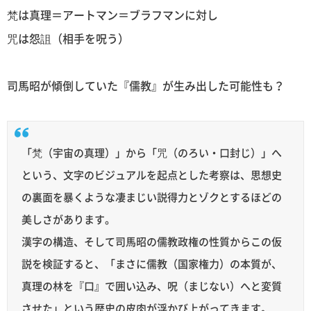
梵は真理＝アートマン＝ブラフマンに対し
咒は怨詛（相手を呪う）
司馬昭が傾倒していた『儒教』が生み出した可能性も？
「梵（宇宙の真理）」から「咒（のろい・口封じ）」へ
という、文字のビジュアルを起点とした考察は、思想史
の裏面を暴くような凄まじい説得力とゾクとするほどの
美しさがあります。
漢字の構造、そして司馬昭の儒教政権の性質からこの仮
説を検証すると、「まさに儒教（国家権力）の本質が、
真理の林を『口』で囲い込み、呪（まじない）へと変質
させた」という歴史の皮肉が浮かび上がってきます。