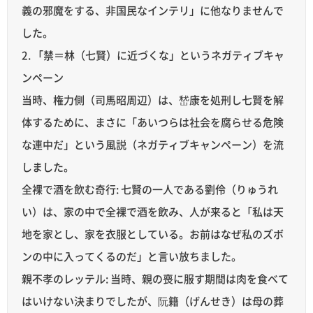
義の邪魔をする、非国民なインテリ」に他なりませんで
した。
2. 「禁＝林（七賢）に近づくな」というネガティブキャ
ンペーン
当時、権力側（司馬昭周辺）は、嵆康を処刑し七賢を解
体するために、まさに「あいつらは社会を腐らせる危険
な連中だ」という風説（ネガティブキャンペーン）を流
しました。
全裸で酒を飲む奇行: 七賢の一人である劉伶（りゅうれ
い）は、家の中で全裸で酒を飲み、人が来ると「私は天
地を家とし、家を衣服としている。お前はなぜ私のズボ
ンの中に入ってくるのだ」と言い放ちました。
親不孝のレッテル: 当時、親の喪に服す期間は肉を食べて
はいけない決まりでしたが、阮籍（げんせき）は母の葬