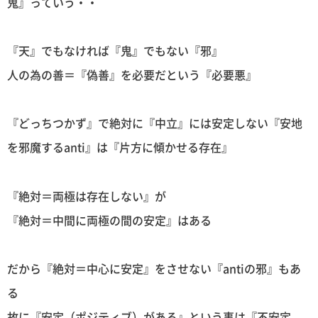
鬼』っていう・・
『天』でもなければ『鬼』でもない『邪』
人の為の善＝『偽善』を必要だという『必要悪』
『どっちつかず』で絶対に『中立』には安定しない『安地
を邪魔するanti』は『片方に傾かせる存在』
『絶対＝両極は存在しない』が
『絶対＝中間に両極の間の安定』はある
だから『絶対＝中心に安定』をさせない『antiの邪』もあ
る
故に『安定（ポジティブ）がある』という事は『不安定