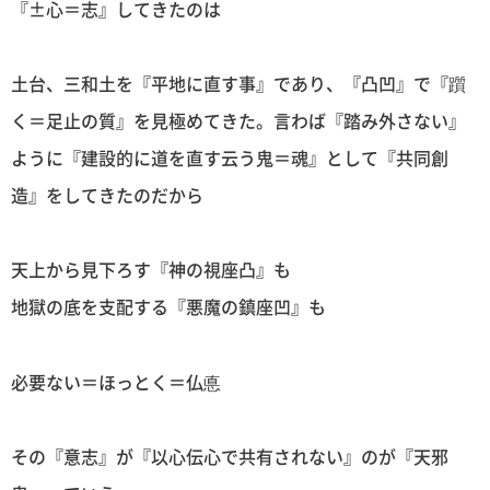
『±心＝志』してきたのは
土台、三和土を『平地に直す事』であり、『凸凹』で『躓
く＝足止の質』を見極めてきた。言わば『踏み外さない』
ように『建設的に道を直す云う鬼＝魂』として『共同創
造』をしてきたのだから
天上から見下ろす『神の視座凸』も
地獄の底を支配する『悪魔の鎮座凹』も
必要ない＝ほっとく＝仏悳
その『意志』が『以心伝心で共有されない』のが『天邪