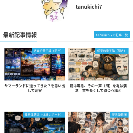
tanukichi7
最新記事情報
tanukichi7の記事一覧
感覚的量子論（閃き）
感覚的量子論（閃き）
サマーランドに逝ってきた？を思い出
鶴は専念、その一声（閃）を亀は満
して洞察
念 首を長くして待つ心構え
独自体感論（体験レポート）
夢診断日記