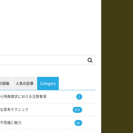
の投稿
人気の記事
Category
ら特典請求における注意事項
3
な思考テクニック
879
不思議と魅力
86