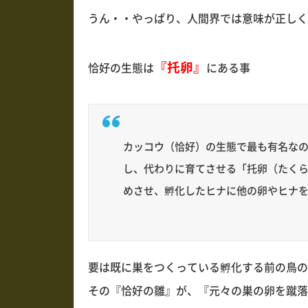
うん・・やっぱり、人間界では意味が正しく
『托卵』
恰好の生態は
にある事
カッコウ（恰好）の生態で最も有名な
し、代わりに育てさせる「托卵（たく
めさせ、孵化したヒナに他の卵やヒナ
要は既に巣をつくっている孵化する前の鳥の
その『恰好の雛』が、『元々の巣の卵を蹴落