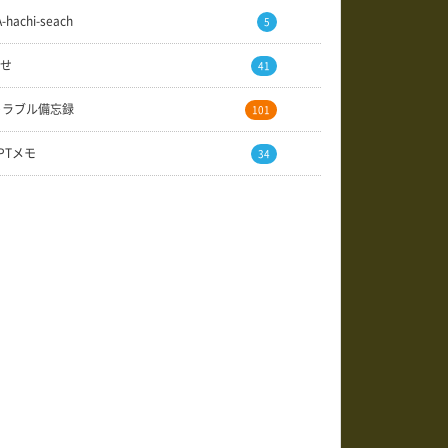
A-hachi-seach
5
せ
41
トラブル備忘録
101
GPTメモ
34