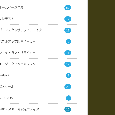
ホームページ作成
50
プレデスト
12
パーフェクトサテライトライター
13
バブルアップ記事メーカー
9
ショットガン・リライター
11
イージークリックカウンター
12
weluka
7
SCKツール
26
ASPCROSS
3
AMP・スキーマ設定エディタ
15