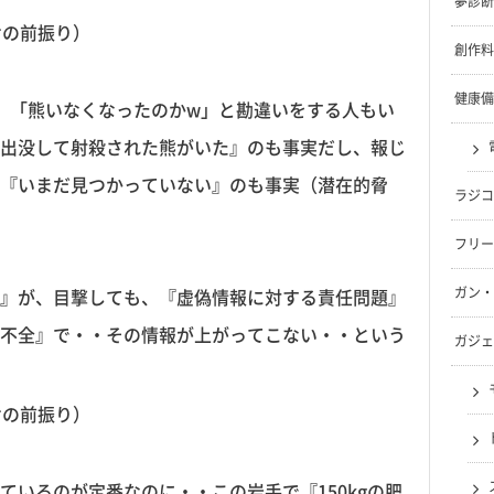
夢診断
の前振り）
創作料
健康備
、「熊いなくなったのかw」と勘違いをする人もい
出没して射殺された熊がいた』のも事実だし、報じ
『いまだ見つかっていない』のも事実（潜在的脅
ラジコ
フリー
ガン・
』が、目撃しても、『虚偽情報に対する責任問題』
不全』で・・その情報が上がってこない・・という
ガジェ
の前振り）
いるのが定番なのに・・この岩手で『150kgの肥