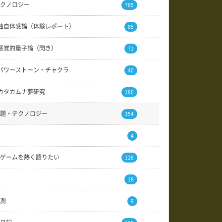
クノロジー
785
独自体感論（体験レポート）
85
感覚的量子論（閃き）
71
パワーストーン・チャクラ
40
カタカムナ夢研究
180
題・テクノロジー
354
4
ゲームを熱く語りたい
128
18
測
9