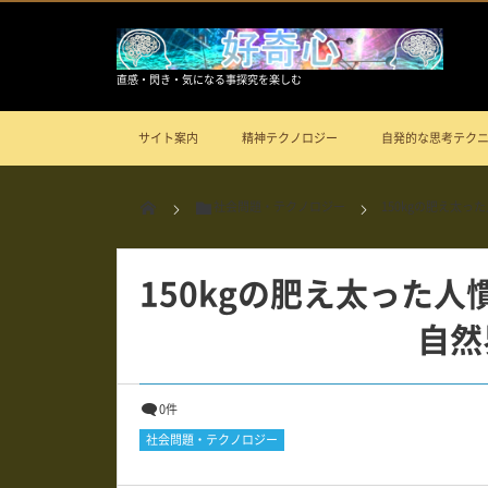
直感・閃き・気になる事探究を楽しむ
サイト案内
精神テクノロジー
自発的な思考テク
社会問題・テクノロジー
150kgの肥え太
150kgの肥え太った
自然
0件
社会問題・テクノロジー