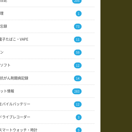
日記
205
理
1
忘録
73
電子たばこ・VAPE
11
ン
59
ソフト
12
抗がん剤闘病記録
14
ット情報
283
モバイルバッテリー
12
ドライブレコーダー
3
スマートウォッチ・時計
5