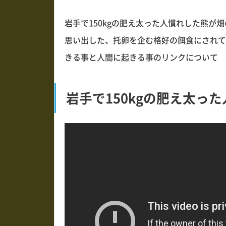
岩手で150kgの肥え太った人慣れした熊が
思い出した、托卵を企む格好の餌食にされて
きる事と人間に起きる事のリンクについて
岩手で150kgの肥え太っ