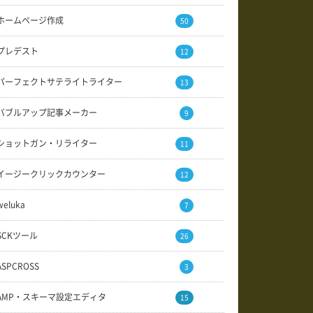
ホームページ作成
50
プレデスト
12
パーフェクトサテライトライター
13
バブルアップ記事メーカー
9
ショットガン・リライター
11
イージークリックカウンター
12
weluka
7
SCKツール
26
ASPCROSS
3
AMP・スキーマ設定エディタ
15