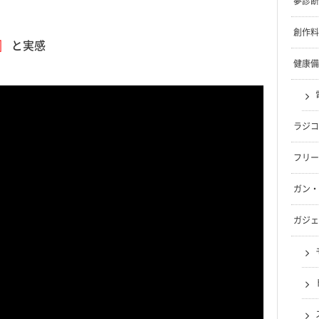
夢診断
創作料
』
と実感
健康備
ラジコ
フリー
ガン・
ガジェ