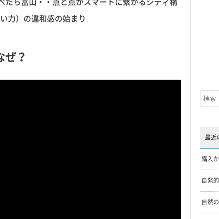
調べたら富山・・点と点がスマートに繋がるシティ構
い力）の違和感の始まり
なぜ？
最近
購入か
自発的
自然の