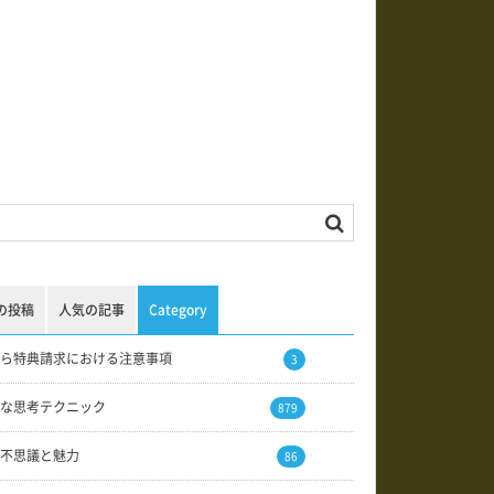
の投稿
人気の記事
Category
ら特典請求における注意事項
3
な思考テクニック
879
不思議と魅力
86