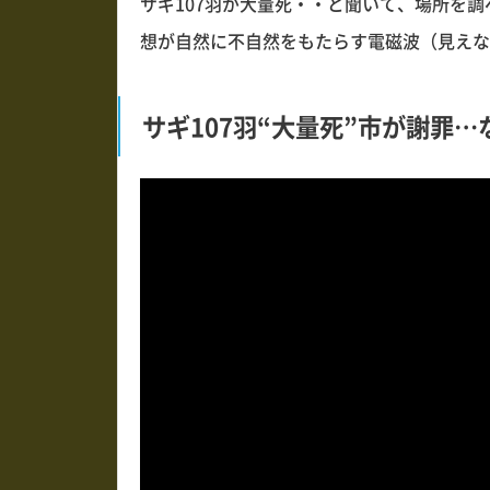
サギ107羽が大量死・・と聞いて、場所を
想が自然に不自然をもたらす電磁波（見えな
サギ107羽“大量死”市が謝罪…