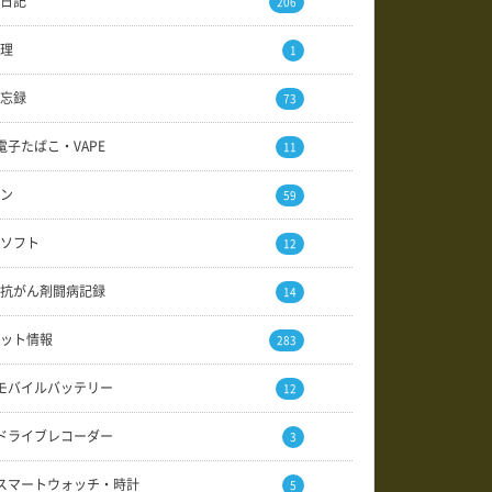
日記
206
理
1
忘録
73
電子たばこ・VAPE
11
ン
59
ソフト
12
抗がん剤闘病記録
14
ット情報
283
モバイルバッテリー
12
ドライブレコーダー
3
スマートウォッチ・時計
5