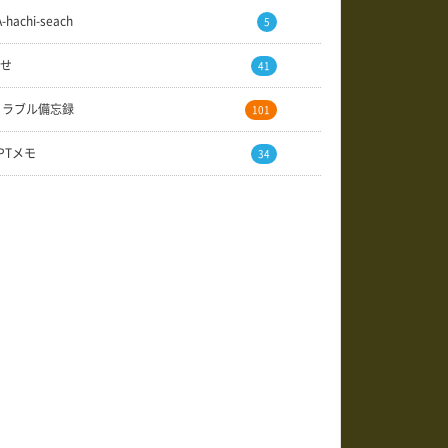
A-hachi-seach
5
せ
41
トラブル備忘録
101
GPTメモ
34