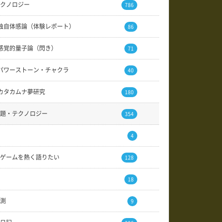
クノロジー
786
独自体感論（体験レポート）
86
感覚的量子論（閃き）
71
パワーストーン・チャクラ
40
カタカムナ夢研究
180
題・テクノロジー
354
4
ゲームを熱く語りたい
128
18
測
9