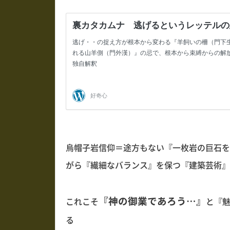
烏帽子岩信仰＝途方もない『一枚岩の巨石を
がら『繊細なバランス』を保つ『建築芸術』
『神の御業であろう…』
これこそ
と『
る