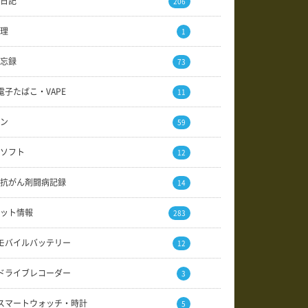
日記
206
理
1
忘録
73
電子たばこ・VAPE
11
ン
59
ソフト
12
抗がん剤闘病記録
14
ット情報
283
モバイルバッテリー
12
ドライブレコーダー
3
スマートウォッチ・時計
5