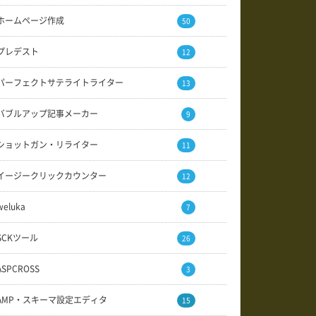
ホームページ作成
50
プレデスト
12
パーフェクトサテライトライター
13
バブルアップ記事メーカー
9
ショットガン・リライター
11
イージークリックカウンター
12
weluka
7
SCKツール
26
ASPCROSS
3
AMP・スキーマ設定エディタ
15