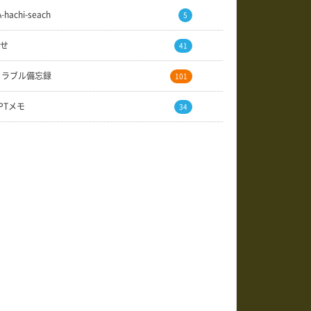
A-hachi-seach
5
せ
41
トラブル備忘録
101
GPTメモ
34