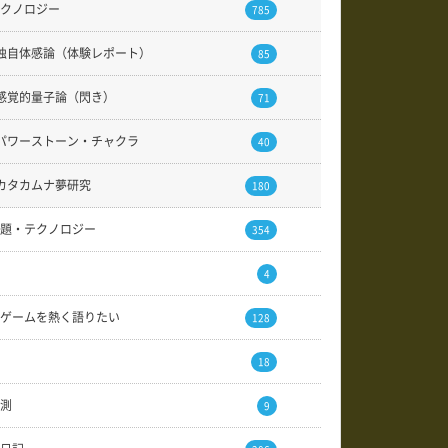
クノロジー
785
独自体感論（体験レポート）
85
感覚的量子論（閃き）
71
パワーストーン・チャクラ
40
カタカムナ夢研究
180
題・テクノロジー
354
4
ゲームを熱く語りたい
128
18
測
9