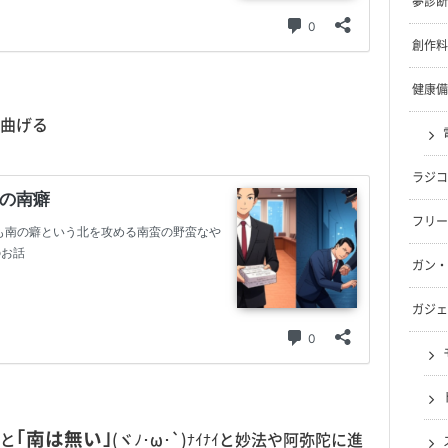
夢診断
創作料
健康備
曲げる
ラジコ
フリー
ガン・
ガジェ
｢南は無い｣
無と
(ヾﾉ･ω･`)ﾅｲﾅｲと妙法や阿弥陀に進