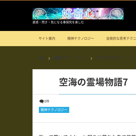
直感・閃き・気になる事探究を楽しむ
サイト案内
精神テクノロジー
自発的な思考テク
精神テクノロジー
空海の霊場物語7 そして
空海の霊場物語7
0件
精神テクノロジー