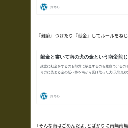
『難癖』つけたり『献金』してルールをねじ
｢そんな南はごめんだよ｣とばかりに南無南