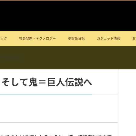
ニック
社会問題・テクノロジー
夢診断日記
ガジェット情報
お
鬼＝巨人伝説へ
 そして鬼＝巨人伝説へ