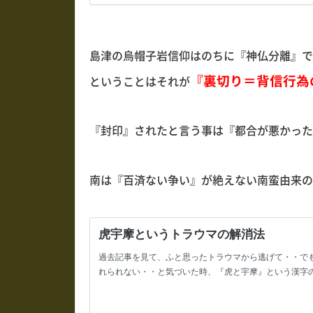
島津の烏帽子岩信仰はのちに『神仏分離』で
『裏切り＝背信行為
ということはそれが
『封印』されたと言う事は『都合が悪かった
南は『百済ない争い』が絶えない南蛮由来の