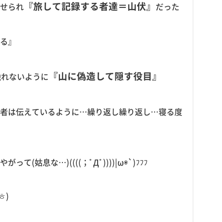
『旅して記録する者達＝山伏』
せられ
だった
る』
『山に偽造して隠す役目』
触れないように
者は伝えているように…繰り返し繰り返し…寝る度
姑息な…)((((；ﾟДﾟ))))|ω◉`)ﾌﾌﾌ
ㅎ)