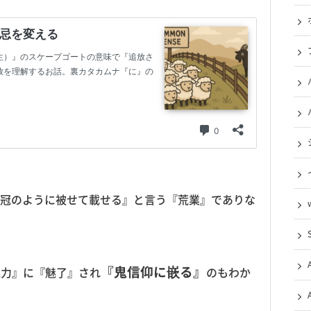
冠のように被せて載せる』と言う『荒業』でありな
『鬼信仰に嵌る』
魅力』に『魅了』され
のもわか