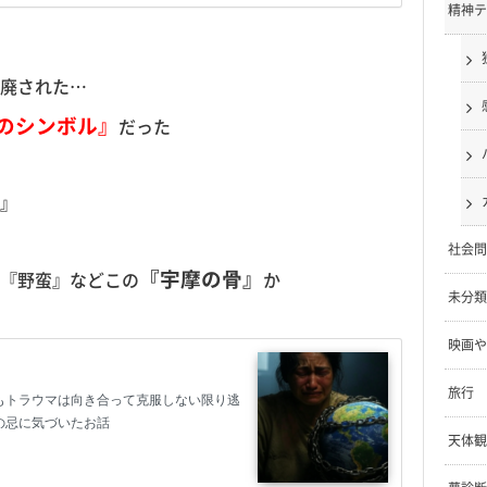
精神テ
廃された…
のシンボル』
だった
』
社会問
『宇摩の骨』
『野蛮』などこの
か
未分類
映画や
旅行
天体観