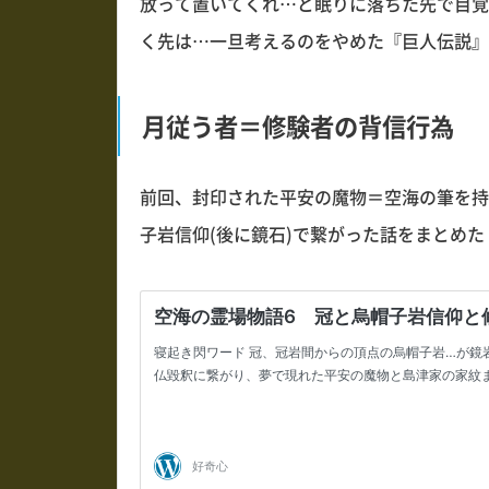
放って置いてくれ…と眠りに落ちた先で目覚
く先は…一旦考えるのをやめた『巨人伝説』
月従う者＝修験者の背信行為
前回、封印された平安の魔物＝空海の筆を持
子岩信仰(後に鏡石)で繋がった話をまとめた