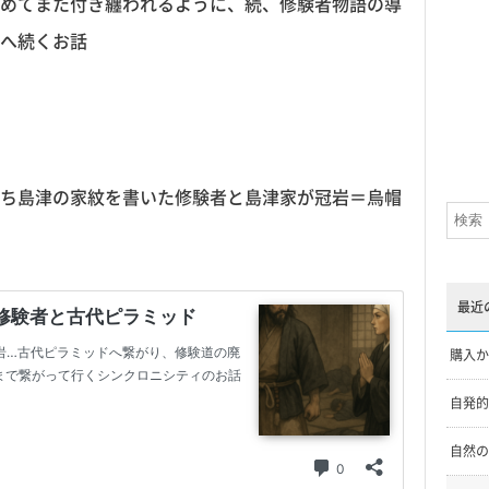
めてまた付き纏われるように、続、修験者物語の導
へ続くお話
ち島津の家紋を書いた修験者と島津家が冠岩＝烏帽
最近
購入か
自発的
自然の