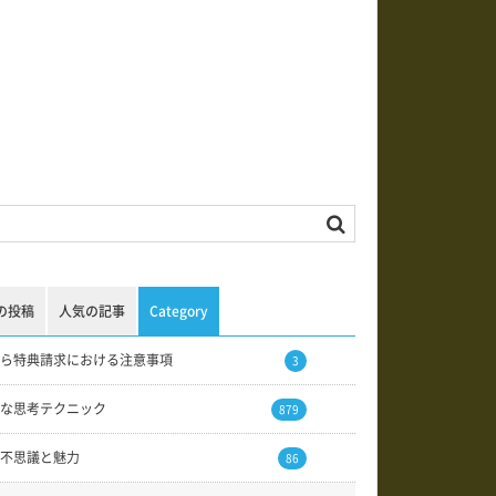
の投稿
人気の記事
Category
ら特典請求における注意事項
3
な思考テクニック
879
不思議と魅力
86