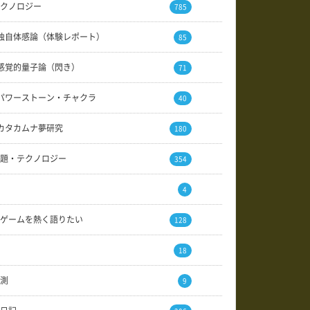
クノロジー
785
独自体感論（体験レポート）
85
感覚的量子論（閃き）
71
パワーストーン・チャクラ
40
カタカムナ夢研究
180
題・テクノロジー
354
4
ゲームを熱く語りたい
128
18
測
9