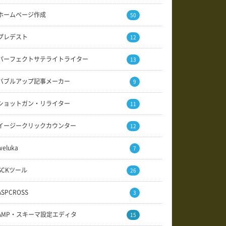
ホームページ作成
50
プレデスト
12
パーフェクトサテライトライター
13
バブルアップ記事メーカー
9
ショットガン・リライター
11
イージークリックカウンター
12
weluka
7
SCKツール
26
ASPCROSS
3
AMP・スキーマ設定エディタ
15