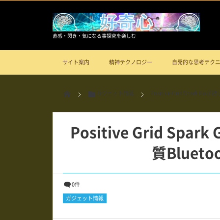
直感・閃き・気になる事探究を楽しむ
サイト案内
精神テクノロジー
自発的な思考テク
ガジェット情報
Positive Grid Spark
Positive Grid S
質Bluet
0件
ガジェット情報