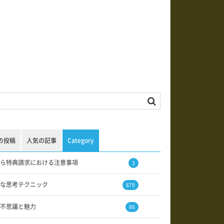
の投稿
人気の記事
Category
ら特典請求における注意事項
3
な思考テクニック
879
不思議と魅力
86