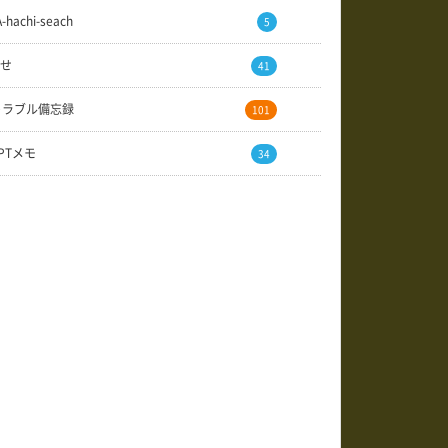
A-hachi-seach
5
せ
41
トラブル備忘録
101
GPTメモ
34