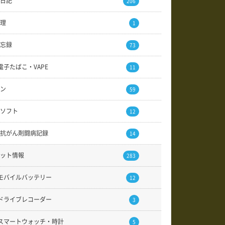
日記
206
理
1
忘録
73
電子たばこ・VAPE
11
ン
59
ソフト
12
抗がん剤闘病記録
14
ット情報
283
モバイルバッテリー
12
ドライブレコーダー
3
スマートウォッチ・時計
5