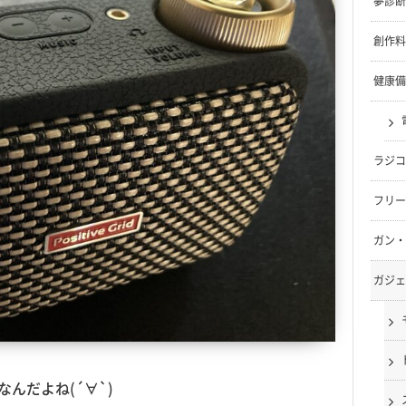
夢診断
創作料
健康備
ラジコ
フリー
ガン・
ガジェ
なんだよね(´∀`)