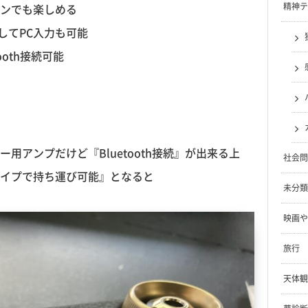
精神テ
ンでも楽しめる
してPC入力も可能
oth接続可能
アンプだけど『Bluetooth接続』が出来る上
社会問
イプで持ち運び可能』となると
未分類
映画や
旅行
天体観