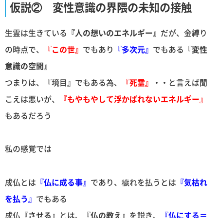
仮説② 変性意識の界隈の未知の接触
生霊は生きている
『人の想いのエネルギー』
だが、金縛り
の時点で、
『この世』
でもあり
『多次元』
でもある
『変性
意識の空間』
つまりは、『境目』でもある為、
『死霊』
・・と言えば聞
こえは悪いが、
『もやもやして浮かばれないエネルギー』
もあるだろう
私の感覚では
成仏とは
『仏に成る事』
であり、穢れを払うとは
『気枯れ
を払う』
でもある
成仏
『させる』
とは、
『仏の教え』
を説き、
『仏にする＝