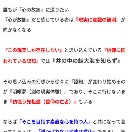
誰もが『心の故郷』に還りたい
『心が故郷』
だと感じている者は
『現実に意識の観測』
が
向かなくなる
『この現実しか存在しない』
と思い込んでいる
『信仰に囚
『井の中の蛙大海を知らず』
われている認知』
では
その思い込みの幻想から徐々に
『認知』
が変わり始めるの
が
『明晰夢（別の現実体験）』
であり、そこに行けないま
ま
『彷徨う先祖達（信仰の亡者）』
もいる
ならば
『そこを目指す素直な心を持つ人』
と共になって養
ってもらえば、
『浮かばれない者達は成仏』
できるし、気