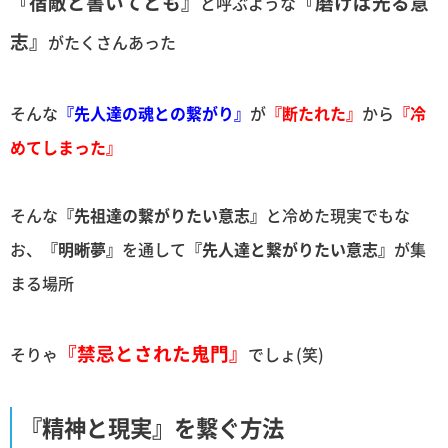
『宿敵と書いてとも』
『磨けば光る意
と呼ぶような
志』
がたくさんあった
そんな
『先人達の魂との繋がり』
が
『断たれた』
から
『冷
めてしまった』
そんな
『先祖達の繋がりたい意志』
と冷めた現実でもな
お、
『明晰夢』
を通して
『先人達と繋がりたい意志』
が集
まる場所
『禁忌とされた鬼門』
そりゃ
でしょ(笑)
『精神と現実』を繋ぐ方法