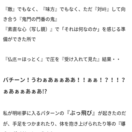
『敵』でもなく、『味方』でもなく、ただ『対峙』して向
き合う『鬼門の門番の鬼』
『素直な心（写し鏡）』で「それは何なのか」を感じる準
備ができた所で
『仏悳＝ほっとく』で圧を『受け入れて見た』結果・・
バチーン！うわぁあぁぁああ！！ぁぁ！？！！？
ぁあぁぁあぁあ!?
『ぶっ飛び』
私が明晰夢に入るパターンの
が起きたのだ
が、手足をつかまれたり、体を抱き上げられたり等の
『導