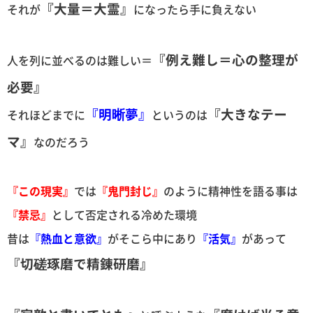
『大量＝大霊』
それが
になったら手に負えない
『例え難し＝心の整理が
人を列に並べるのは難しい＝
必要』
『明晰夢』
『大きなテー
それほどまでに
というのは
マ』
なのだろう
『この現実』
では
『鬼門封じ』
のように精神性を語る事は
『禁忌』
として否定される冷めた環境
昔は
『熱血と意欲』
がそこら中にあり
『活気』
があって
『切磋琢磨で精錬研磨』