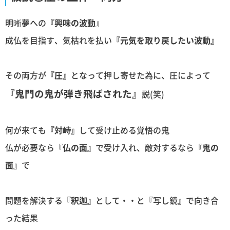
明晰夢への
『興味の波動』
成仏を目指す、気枯れを払い
『元気を取り戻したい波動』
その両方が
『圧』
となって押し寄せた為に、圧によって
『鬼門の鬼が弾き飛ばされた』
説(笑)
何が来ても
『対峙』
して受け止める覚悟の鬼
仏が必要なら
『仏の面』
で受け入れ、敵対するなら
『鬼の
面』
で
問題を解決する
『釈迦』
として・・と『写し鏡』で向き合
った結果