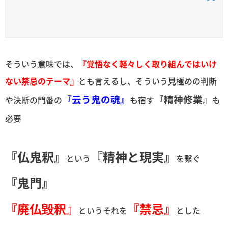
そういう意味では、
『覚悟なく軽々しく取り組んではいけ
ない禁忌のテーマ』
とも言えるし、そういう見極めの判断
『云う鬼の魂』
『精神修業』
や決断の門番の
も宿す
も
必要
『仏鬼釈』
『精神と現実』
という
を繋ぐ
『鬼門』
『廃仏毀釈』
『禁忌』
というそれを
とした