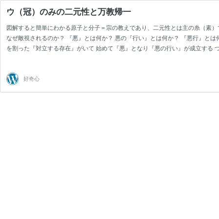
ウ（冠）のみの二元性と万教帰一
図解すると簡単にわかる原子と分子＝宗の教えであり、二元性とは主の糸（素）
なぜ敵視されるのか？ 『悪』とは何か？ 悪の『行い』とは何か？ 『悪行』とは
を割った『対立する存在』がいて 始めて『悪』となり『悪の行い』が成立する 
『達成』されて『対極 …
続きを読む
ウ
（冠）
の
好奇心
み
の
二
元
性
と
万
教
帰
一