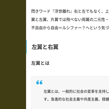
閃きワード『浮世離れ』右と左でもなく、上
翼と左翼、片翼では飛べない両翼の二元性・
不自由から自由＝ルシファー？へという気づ
左翼と右翼
左翼とは
左翼とは、一般的に社会の変革を支持
す。急進的な社会主義や共産主義、穏