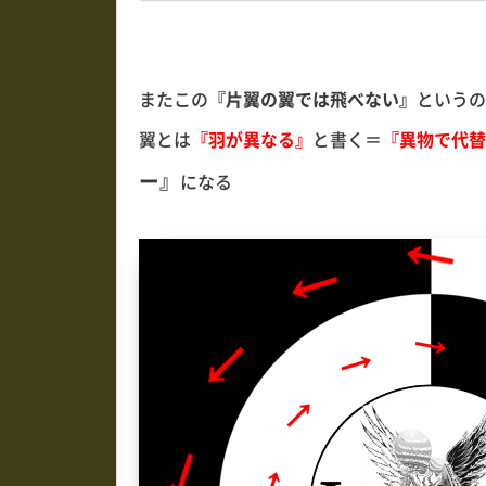
またこの
『片翼の翼では飛べない』
というの
翼とは
『羽が異なる』
と書く＝
『異物で代替
ー』
になる