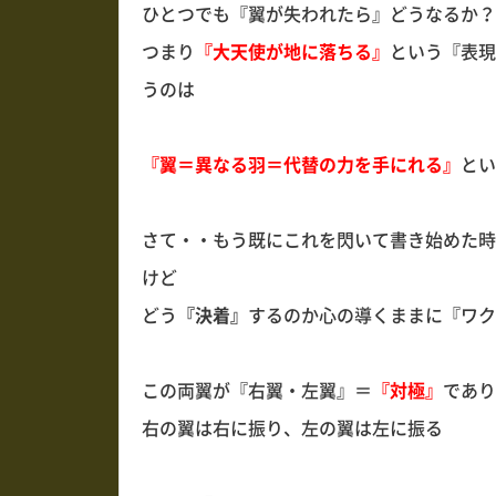
ひとつでも『翼が失われたら』どうなるか？
つまり
『大天使が地に落ちる』
という『表現
うのは
『翼＝異なる羽＝代替の力を手にれる』
とい
さて・・もう既にこれを閃いて書き始めた時
けど
どう
『決着』
するのか心の導くままに『ワク
この両翼が『右翼・左翼』＝
『対極』
であり
右の翼は右に振り、左の翼は左に振る