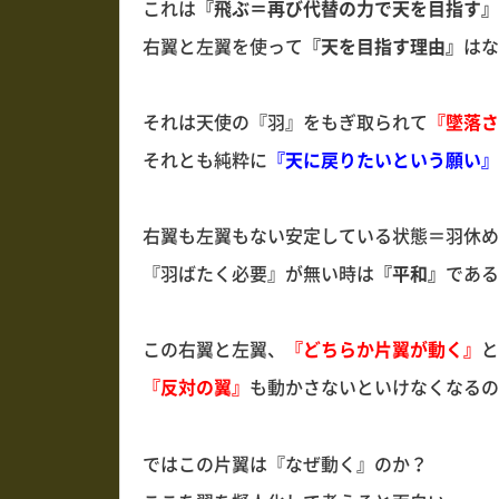
これは
『飛ぶ＝再び代替の力で天を目指す』
右翼と左翼を使って
『天を目指す理由』
はな
それは天使の『羽』をもぎ取られて
『墜落さ
それとも純粋に
『天に戻りたいという願い』
右翼も左翼もない安定している状態＝羽休め
『羽ばたく必要』が無い時は
『平和』
である
この右翼と左翼、
『どちらか片翼が動く』
と
『反対の翼』
も動かさないといけなくなるの
ではこの片翼は『なぜ動く』のか？