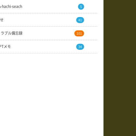
A-hachi-seach
5
せ
41
トラブル備忘録
101
GPTメモ
34