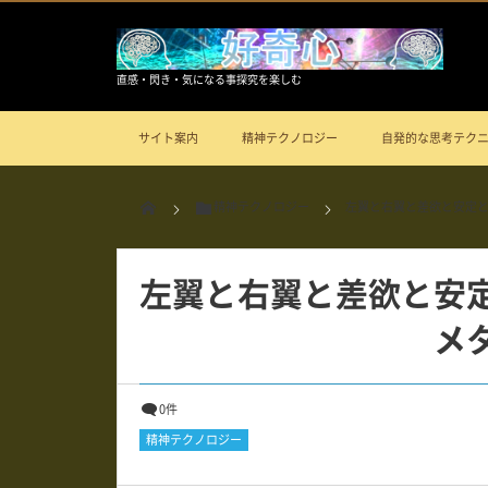
直感・閃き・気になる事探究を楽しむ
サイト案内
精神テクノロジー
自発的な思考テク
精神テクノロジー
左翼と右翼と差欲と安定
左翼と右翼と差欲と安
メ
0件
精神テクノロジー