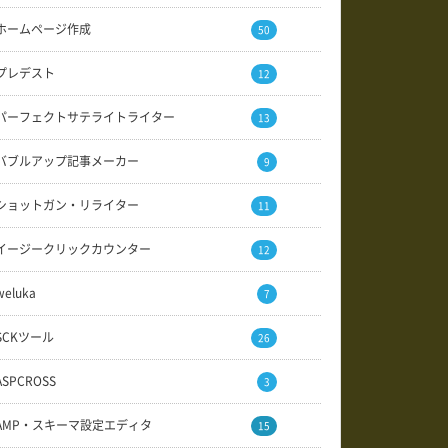
ホームページ作成
50
プレデスト
12
パーフェクトサテライトライター
13
バブルアップ記事メーカー
9
ショットガン・リライター
11
イージークリックカウンター
12
weluka
7
SCKツール
26
ASPCROSS
3
AMP・スキーマ設定エディタ
15