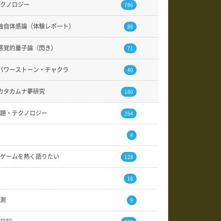
クノロジー
786
独自体感論（体験レポート）
86
感覚的量子論（閃き）
71
パワーストーン・チャクラ
40
カタカムナ夢研究
180
題・テクノロジー
354
4
ゲームを熱く語りたい
128
18
測
9