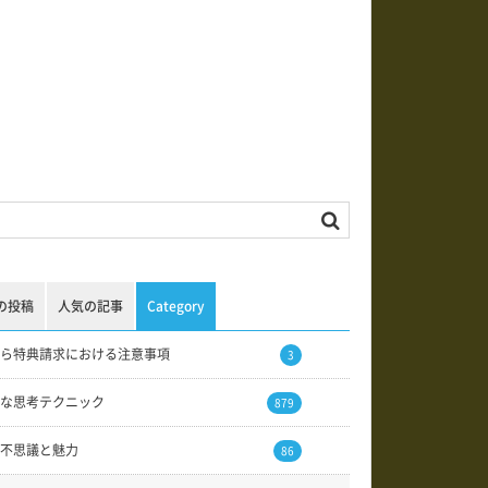
の投稿
人気の記事
Category
ら特典請求における注意事項
3
な思考テクニック
879
不思議と魅力
86