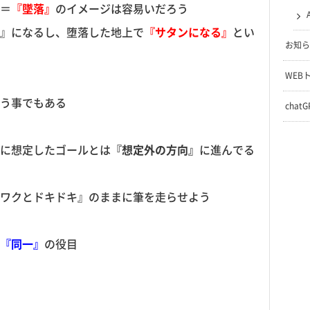
＝
『墜落』
のイメージは容易いだろう
』になるし、堕落した地上で
『サタンになる』
とい
お知ら
WEB
う事でもある
chat
に想定したゴールとは
『想定外の方向』
に進んでる
ワクとドキドキ』のままに筆を走らせよう
『同一』
の役目