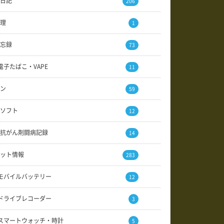
日記
206
理
1
忘録
73
電子たばこ・VAPE
11
ン
59
ソフト
12
抗がん剤闘病記録
14
ット情報
283
モバイルバッテリー
12
ドライブレコーダー
3
スマートウォッチ・時計
5