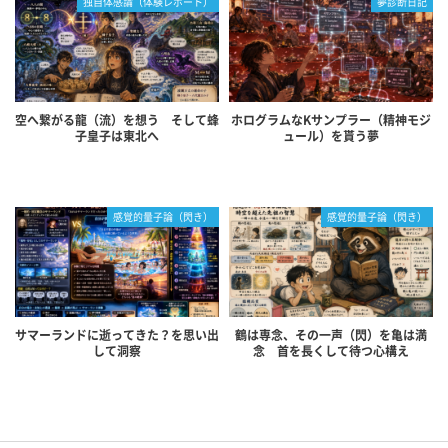
独自体感論（体験レポート）
夢診断日記
空へ繋がる龍（流）を想う そして蜂
ホログラムなKサンプラー（精神モジ
子皇子は東北へ
ュール）を貰う夢
感覚的量子論（閃き）
感覚的量子論（閃き）
サマーランドに逝ってきた？を思い出
鶴は専念、その一声（閃）を亀は満
して洞察
念 首を長くして待つ心構え