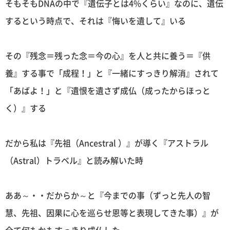
そもそもDNAの中で『遺伝子とは4%くらい』なのに、遺伝
するという時点で、それは『悔いを遺して』いる
その『残念＝残った念＝今の心』を人と共に養う＝『供
養』する事で「成程！」と『一緒にすっきり解消』されて
「あばよ！」と『遺恨を遺さず成仏（成ったからほっと
く）』する
だから私は『先祖（Ancestral ）』が導く『アストラル
（Astral）トラベル』と読み解いた時
ああ～・・だからか～と『今までの事（ずっと先人の智
慧、先祖、因果に心を巡らせ恩等と表現してきた事）』が