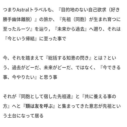
つまりAstralトラベルも、『目的地のない自己欲求（好き
勝手幽体離脱）』の旅か、『先祖（同胞）が生まれ育つに
至ったルーツ』を辿り，『未来から過去』へ遡り、それは
『今という帰結』に至った事で
今、それを踏まえて『総括する知恵の閃き』とは？とい
う、過去がどーだ、未来がどーだ、ではなく、『今できる
事、今やりたい』と思う事
それが『同胞として宿した先祖達』と『共に養える事の
方』へと
『類は友を呼ぶ』
と集まってきた意志が先祖とい
う土台になって居る