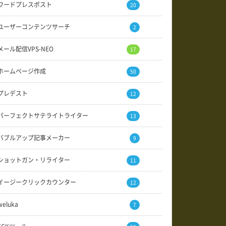
ワードプレスポスト
20
ユーザーコンテンツサーチ
2
メール配信VPS-NEO
17
ホームページ作成
50
プレデスト
12
パーフェクトサテライトライター
13
バブルアップ記事メーカー
9
ショットガン・リライター
11
イージークリックカウンター
12
weluka
7