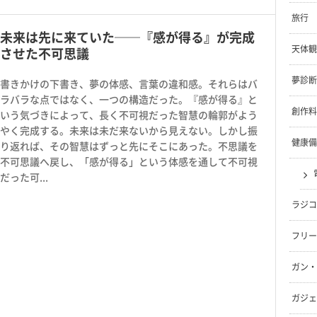
旅行
未来は先に来ていた──『感が得る』が完成
天体観
させた不可思議
夢診断
書きかけの下書き、夢の体感、言葉の違和感。それらはバ
ラバラな点ではなく、一つの構造だった。『感が得る』と
創作料
いう気づきによって、長く不可視だった智慧の輪郭がよう
やく完成する。未来は未だ来ないから見えない。しかし振
健康備
り返れば、その智慧はずっと先にそこにあった。不思議を
不可思議へ戻し、「感が得る」という体感を通して不可視
だった可...
ラジコ
フリー
ガン・
ガジェ