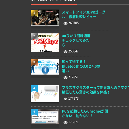
スマートフォン3DVRゴーグ
1
ル 徹底比較レビュー
260705
auひかり回線速度
2
チェックしてみた
ら
250647
知って得する！
3
Bluetoothの3.0と4.0の
違い
212851
プラズマクラスターって効果あんの？マジ
4
検証したら驚きの効果を体感！
174973
PCを起動したらChromeが開
5
かない！動かない！
173871