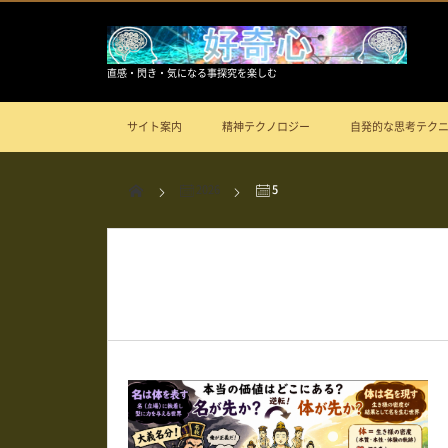
直感・閃き・気になる事探究を楽しむ
サイト案内
精神テクノロジー
自発的な思考テク
2026
5