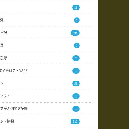
18
測
9
日記
205
理
1
忘録
73
電子たばこ・VAPE
11
ン
59
ソフト
12
抗がん剤闘病記録
14
ット情報
283