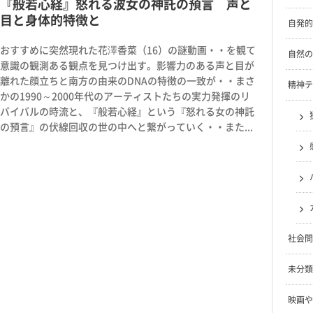
『般若心経』怒れる波女の神託の預言 声と
目と身体的特徴と
自発的
おすすめに突然現れた花澤香菜（16）の謎動画・・を観て
自然の
意識の観測ある観点を見つけ出す。影響力のある声と目が
離れた顔立ちと南方の由来のDNAの特徴の一致が・・まさ
精神テ
かの1990～2000年代のアーティストたちの実力発揮のリ
バイバルの時流と、『般若心経』という『怒れる女の神託
の預言』の伏線回収の世の中へと繋がっていく・・また...
社会問
未分類
映画や