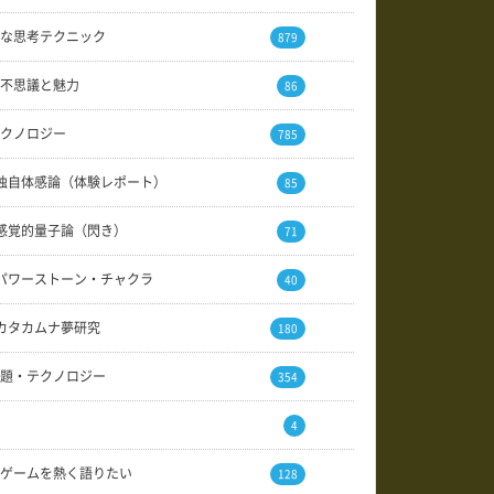
な思考テクニック
879
不思議と魅力
86
クノロジー
785
独自体感論（体験レポート）
85
感覚的量子論（閃き）
71
パワーストーン・チャクラ
40
カタカムナ夢研究
180
題・テクノロジー
354
4
ゲームを熱く語りたい
128