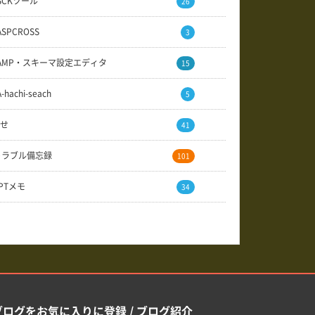
SCKツール
26
ASPCROSS
3
AMP・スキーマ設定エディタ
15
A-hachi-seach
5
せ
41
トラブル備忘録
101
GPTメモ
34
ブログをお気に入りに登録 / ブログ紹介