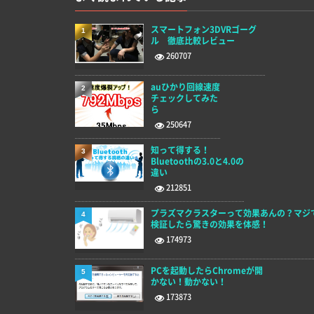
スマートフォン3DVRゴーグ
1
ル 徹底比較レビュー
260707
auひかり回線速度
2
チェックしてみた
ら
250647
知って得する！
3
Bluetoothの3.0と4.0の
違い
212851
プラズマクラスターって効果あんの？マジ
4
検証したら驚きの効果を体感！
174973
PCを起動したらChromeが開
5
かない！動かない！
173873