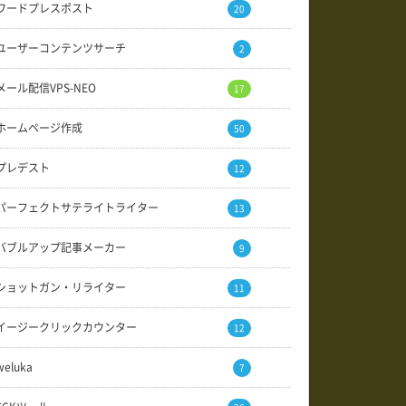
ワードプレスポスト
20
ユーザーコンテンツサーチ
2
メール配信VPS-NEO
17
ホームページ作成
50
プレデスト
12
パーフェクトサテライトライター
13
バブルアップ記事メーカー
9
ショットガン・リライター
11
イージークリックカウンター
12
weluka
7