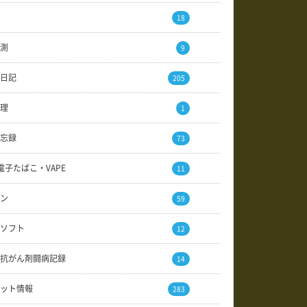
18
測
9
日記
205
理
1
忘録
73
電子たばこ・VAPE
11
ン
59
ソフト
12
抗がん剤闘病記録
14
ット情報
283