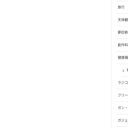
旅行
天体観
夢診断
創作料
健康備
ラジコ
フリー
ガン・
ガジェ