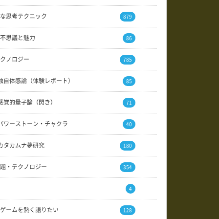
な思考テクニック
879
不思議と魅力
86
クノロジー
785
独自体感論（体験レポート）
85
感覚的量子論（閃き）
71
パワーストーン・チャクラ
40
カタカムナ夢研究
180
題・テクノロジー
354
4
ゲームを熱く語りたい
128