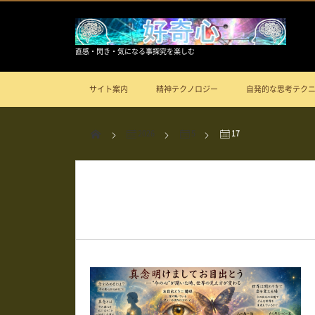
直感・閃き・気になる事探究を楽しむ
サイト案内
精神テクノロジー
自発的な思考テク
2026
5
17