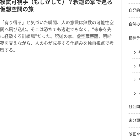
模試可視手（もしかして）？釈迦の掌で巡る
仮想空間の旅
自発的
「有り得る」と気づいた瞬間、人の意識は無数の可能性空
自然の
間へ飛び込む。そこは恐怖でも逃避でもなく、“未来を先
に経験する訓練場”だった。釈迦の掌、虚空蔵菩薩、明晰
精神テ
夢を交えながら、人の心が成長する仕組みを独自視点で考
察する。
社会問
未分類
映画や