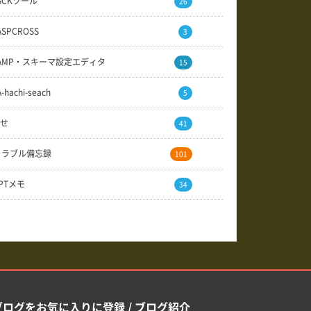
SCKツール
26
ASPCROSS
3
AMP・スキーマ設定エディタ
15
A-hachi-seach
5
せ
41
トラブル備忘録
101
GPTメモ
34
ブログをお気に入りに登録 / ブログ紹介