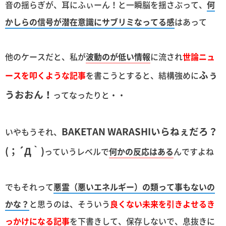
音の揺らぎが、耳にふぃーん！と一瞬脳を揺さぶって、
何
かしらの信号が潜在意識にサブリミなってる感
はあって
他のケースだと、私が
波動のが低い情報
に流され
世論ニュ
ふぅ
ースを叩くような記事
を書こうとすると、結構強めに
うおおん！
ってなったりと・・
BAKETAN WARASHIいらねぇだろ？
いやもうそれ、
(；´Д｀)
っていうレベルで
何かの反応はある
んですよね
でもそれって
悪霊（悪いエネルギー）の類って事もないの
かな？
と思うのは、そういう
良くない未来を引きよせるき
っかけになる記事
を下書きして、保存しないで、息抜きに