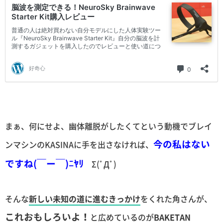
まぁ、何にせよ、幽体離脱がしたくてという動機でブレイ
今の私はない
ンマシンのKASINAに手を出さなければ、
ですね(￣ー￣)ﾆﾔﾘ
Σ(ﾟДﾟ)
そんな
新しい未知の道に進むきっかけ
をくれた角さんが、
これおもしろいよ！
と広めているのが
BAKETAN