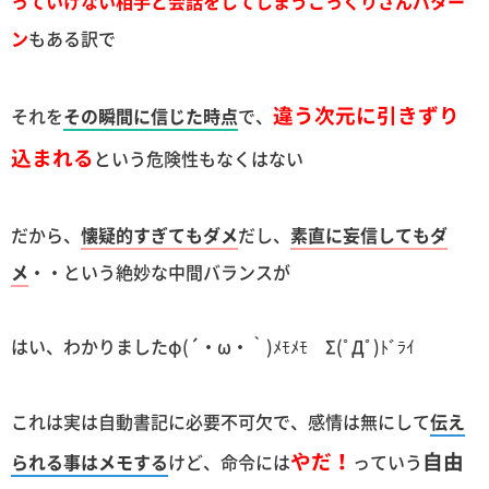
っていけない相手と会話をしてしまうこっくりさんパター
ン
もある訳で
違う次元に引きずり
それを
その瞬間に信じた時点
で、
込まれる
という危険性もなくはない
だから、
懐疑的すぎてもダメ
だし、
素直に妄信してもダ
メ
・・という絶妙な中間バランスが
はい、わかりましたφ(´・ω・｀)ﾒﾓﾒﾓ Σ(ﾟДﾟ)ﾄﾞﾗｲ
これは実は自動書記に必要不可欠で、感情は無にして
伝え
やだ！
自由
られる事はメモする
けど、命令には
っていう