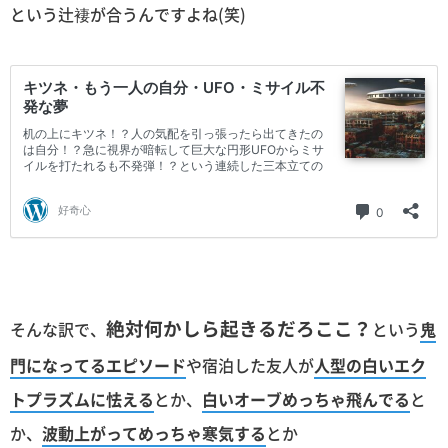
という辻褄が合うんですよね(笑)
絶対何かしら起きるだろここ？
そんな訳で、
という
鬼
門になってるエピソード
や宿泊した友人が
人型の白いエク
トプラズムに怯える
とか、
白いオーブめっちゃ飛んでる
と
か、
波動上がってめっちゃ寒気する
とか