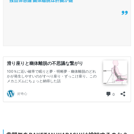
独自体感論 幽体離脱は肝臓が鍵