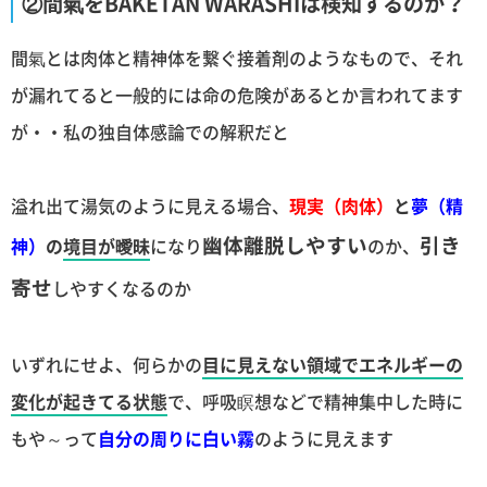
②間氣をBAKETAN WARASHIは検知するのか？
間氣とは肉体と精神体を繋ぐ接着剤のようなもので、それ
が漏れてると一般的には命の危険があるとか言われてます
が・・私の独自体感論での解釈だと
溢れ出て湯気のように見える場合、
現実（肉体）
と
夢（精
幽体離脱しやすい
引き
神）
の
境目が曖昧
になり
のか、
寄せ
しやすくなるのか
いずれにせよ、何らかの
目に見えない領域でエネルギーの
変化が起きてる状態
で、呼吸瞑想などで精神集中した時に
もや～って
自分の周りに白い霧
のように見えます