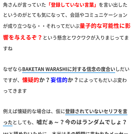
角さんが言っていた
「登録していない言葉」
を言い出した
というのがとても気になって、会話やコミュニケーション
量子的な可能性に影
が成り立つなら・・それってだいぶ
響を与えるぞ？
という懸念とワクワクが入りまじってま
すね
なぜなら
BAKETAN WARASHIに対する信念の度合い
しだい
懐疑的
か？
妄信的
か？
ですが、
によってもだいぶ変わ
ってきます
例えば懐疑的な場合は、仮に
登録されていないセリフを言
嘘だぁ～？今のはランダムでしょ？
った
としても、
ｗ
と
認めない
ために、本当は
その瞬間に言われたメッセー