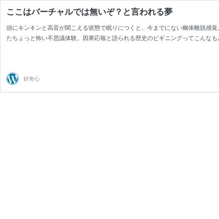
ここはバーチャルでは無いぞ？と言われる夢
頭にキンキンと高音が聞こえる状態で眠りにつくと、今までにない幽体離脱感覚
たちょっと怖い不思議体験。因果応報と語られる歴史のビギニングってこんなも
好奇心