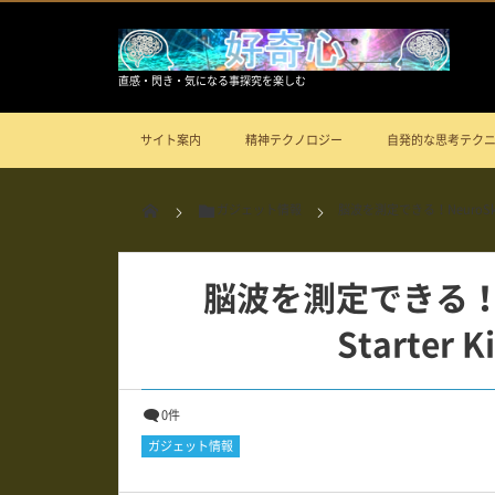
直感・閃き・気になる事探究を楽しむ
サイト案内
精神テクノロジー
自発的な思考テク
ガジェット情報
脳波を測定できる！NeuroSky B
脳波を測定できる！Neu
Starter
0件
ガジェット情報