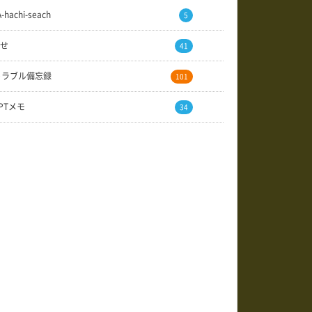
A-hachi-seach
5
せ
41
トラブル備忘録
101
GPTメモ
34