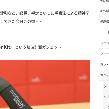
夢診断
創作料
緩和など、瞑想、禅定といった
呼吸法による精神テ
してきた今日この頃・・
健康備
ラジコ
r Kit』
という脳波計測ガジェット
フリー
ガン・
ガジェ