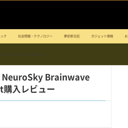
ニック
社会問題・テクノロジー
夢診断日記
ガジェット情報
お
rainwave Starter Kit購入レビュー
roSky Brainwave
 Kit購入レビュー