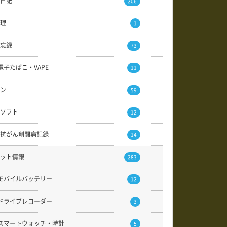
日記
206
理
1
忘録
73
電子たばこ・VAPE
11
ン
59
ソフト
12
抗がん剤闘病記録
14
ット情報
283
モバイルバッテリー
12
ドライブレコーダー
3
スマートウォッチ・時計
5