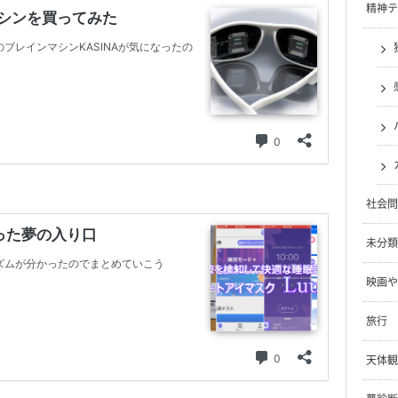
精神テ
社会問
未分類
映画や
旅行
天体観