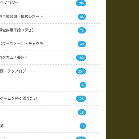
クノロジー
786
独自体感論（体験レポート）
86
感覚的量子論（閃き）
71
パワーストーン・チャクラ
40
カタカムナ夢研究
180
題・テクノロジー
354
4
ゲームを熱く語りたい
128
18
測
9