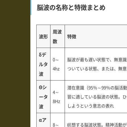
脳波の名称と特徴まとめ
周波
波形
特徴
数
δデ
0～
脳波が最も遅い状態で、無意識
ルタ
4hz
ついている状態、または、無意
波
Θシ
潜在意識（95％～99％の脳
4～
ータ
習に適している脳波の状態。ひ
8Hz
しようという意志の表れ
波
αア
8～
瞑想する脳波状態。精神活動が