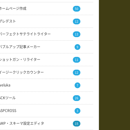
ホームページ作成
50
プレデスト
12
パーフェクトサテライトライター
13
バブルアップ記事メーカー
9
ショットガン・リライター
11
イージークリックカウンター
12
weluka
7
SCKツール
26
ASPCROSS
3
AMP・スキーマ設定エディタ
15