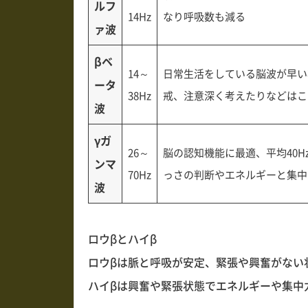
ルフ
14Hz
なり呼吸数も減る
ァ波
βベ
14～
日常生活をしている脳波が早い
ータ
38Hz
戒、注意深く考えたりなどはこ
波
γガ
26～
脳の認知機能に最適、平均40
ンマ
70Hz
っさの判断やエネルギーと集中
波
ロウβとハイβ
ロウβは脈と呼吸が安定、緊張や興奮がない
ハイβは興奮や緊張状態でエネルギーや集中