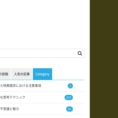
の投稿
人気の記事
Category
ら特典請求における注意事項
3
な思考テクニック
879
不思議と魅力
86