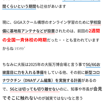
間くらいという期間
も辻褄があいます
現に、GIGAスクール構想のオンライン学習のために
学校設
2週間
備に基地局アンテナなどが設置
されたのは、前回の
の全国一斉休校の時期
だった・・とも言われています
からね ｼﾗﾝｹﾄﾞ
ちなみに大阪は2025年の大阪万博会場と言う事で
5G/6Gお
披露目に力を入れる準備
をしている他、その前に
新型コロ
ナワクチン（DNAゲノム編集）を実施する計画
があるの
会見
で、
5Gとは切っても切り離せない
のに、知事や市長が
でそこに触れない
のが誠実ではないなと思う