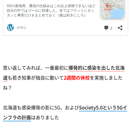
思い返してみれば、一番最初に
爆発的に感染を出した北海
道
も若き知事が独自に動いて
2週間の休校
を実施しました
ね？
北海道も感染爆発の影に5G、および
Society5.0という5Gイ
ンフラの計画
はありました