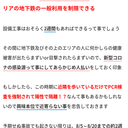
リアの地下鉄の一般利用を制限できる
設備工事はおそらく
2週間
もあればできるって事でしょう
その間に地下鉄及びその上のエリアの人に何かしらの健康
被害が出たらまずいor目撃されたらまずいので、
新型コロ
ナの感染源って事にしてあらかじめ人払い
をしておく印象
もしかしたら、この時期に
近隣を歩いているだけでPCR検
査を強制されて陽性で隔離！？
なんて事もあるかもしれな
いので
興味本位で近寄らない事
を忠告しておきます
予期せぬ事故でも起きない限りは、
8/5～8/20までの約2週