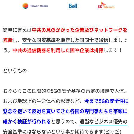
簡単に言えば
中共の息のかかった企業及びネットワークを
遮断
し、
安全な国際基準を順守した国同士で通信
しましょ
う。
中共の通信機器を利用した国や企業は排除
します！
というもの
おそらくこの国際的な5Gの安全基準の策定の段階で人体、
および地球上の生命体への影響など、
今まで5Gの安全性に
懸念を抱いて反対を貫いてきた各国の専門家たちを筆頭に
細かく検証が行われる
と思うので、
適当なビジネス優先の
安全基準にはならない
という事が期待できます(≧▽≦)