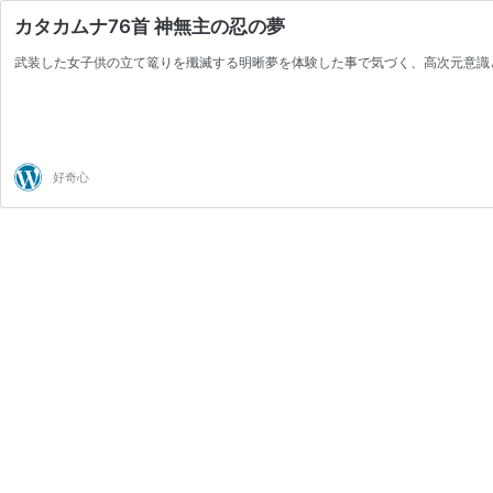
カタカムナ76首 神無主の忍の夢
武装した女子供の立て篭りを殲滅する明晰夢を体験した事で気づく、高次元意識
好奇心