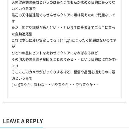
天体望遠鏡の失敗というのはあくまでも私が求める目的にあってな
いという意味で
最初の天体望遠鏡でもぜんぜんクリアに月は見えたので問題ないで
す
ただ、固定や調整がめんどい・・という手間を考えて二つ目に買っ
た自動追尾型
これは本当に凄い安定してる！(；ﾟДﾟ)とまったく問題はないのです
が
ひとつの星にピントをあわせてクリアになればなるほど
その他大勢の星雲や星団をまとめてみる・・という目的には向かず(-
ω-;)
そこにこのカメラがびっくりするほど、星雲や星団を捉えるのに最
適という事で
(-ω-;)買うか、買わな・・いや買うか・・でも買うか・・
LEAVE A REPLY