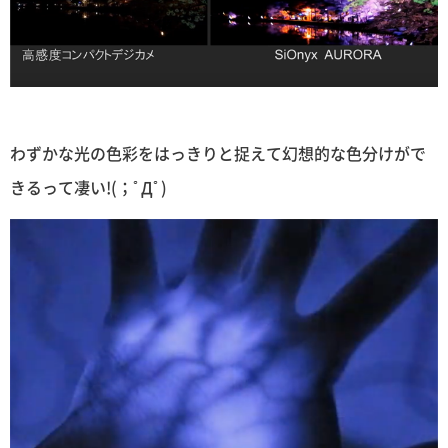
わずかな光の色彩をはっきりと捉えて幻想的な色分けがで
きるって凄い!(；ﾟДﾟ)