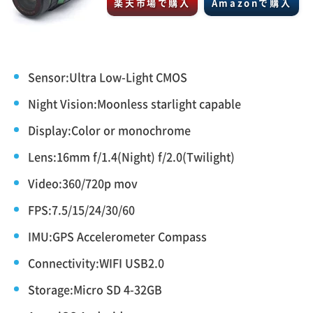
楽天市場で購入
Amazonで購入
Sensor:Ultra Low-Light CMOS
Night Vision:Moonless starlight capable
Display:Color or monochrome
Lens:16mm f/1.4(Night) f/2.0(Twilight)
Video:360/720p mov
FPS:7.5/15/24/30/60
IMU:GPS Accelerometer Compass
Connectivity:WIFI USB2.0
Storage:Micro SD 4-32GB