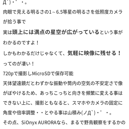
Д`)・゜・。
肉眼で見える明るさの1～6.5等星の明るさを低照度カメラ
が拾う事で
頭上には満点の星空が広がっている
実は
という事が
わかるのですよ！
気軽に
映像に残せる！
しかもわかるだけじゃなくて、
ってのが凄い！
720pで撮影しMicroSDで保存可能
天体望遠鏡だとわずかな振動や筒内の空気の不安定さで像
がぼやけるため、あっちこっちと向きを頻繁に変える事は
できない上に、撮影ともなると、スマホやカメラの固定に
角度や倍率調整・・とやる事は山積み(ノД`)・゜・。
その点、SiOnyx AURORAなら、まるで野鳥観察をするかの