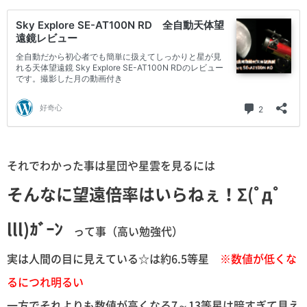
それでわかった事は星団や星雲を見るには
そんなに望遠倍率はいらねぇ！Σ(ﾟдﾟ
lll)ｶﾞｰﾝ
って事（高い勉強代）
実は人間の目に見えている☆は約6.5等星
※数値が低くな
るにつれ明るい
一方でそれよりも数値が高くなる7～13等星は暗すぎて見え