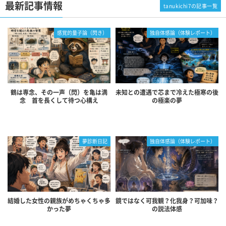
最新記事情報
tanukichi7の記事一覧
感覚的量子論（閃き）
独自体感論（体験レポート）
鶴は専念、その一声（閃）を亀は満
未知との遭遇で芯まで冷えた極寒の後
念 首を長くして待つ心構え
の極楽の夢
夢診断日記
独自体感論（体験レポート）
結婚した女性の親族がめちゃくちゃ多
鏡ではなく可我観？化我身？可加味？
かった夢
の説法体感