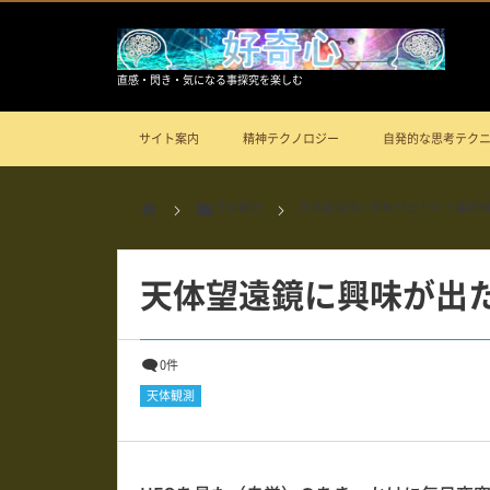
直感・閃き・気になる事探究を楽しむ
サイト案内
精神テクノロジー
自発的な思考テク
天体観測
天体望遠鏡に興味が出たので基礎
天体望遠鏡に興味が出
0件
天体観測