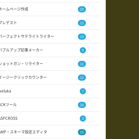
ホームページ作成
50
プレデスト
12
パーフェクトサテライトライター
13
バブルアップ記事メーカー
9
ショットガン・リライター
11
イージークリックカウンター
12
weluka
7
SCKツール
26
ASPCROSS
3
AMP・スキーマ設定エディタ
15