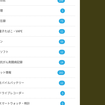
日記
206
理
1
忘録
73
電子たばこ・VAPE
11
ン
59
ソフト
12
抗がん剤闘病記録
14
ット情報
283
モバイルバッテリー
12
ドライブレコーダー
3
スマートウォッチ・時計
5