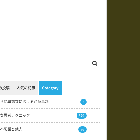
の投稿
人気の記事
Category
ら特典請求における注意事項
3
な思考テクニック
879
不思議と魅力
86