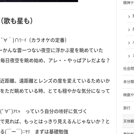
精神テ
（歌も星も）
∩´∀｀)∩ﾜｰｲ（カラオケの定番）
ーかんな雲一つない夜空に浮かぶ星を眺めていた
ら毎日夜空を眺め始め、アレ・・やっぱアレだよな？
社会問
近距離、遠距離とレンズの度を変えているためいか
未分類
をただ眺めている時、とても穏やかな気分になって
映画や
旅行
ﾟ∀ﾟ)ｱﾋｬ っていう自分の嗜好に気づく
で見れば、もっとはっきり見えるんじゃないか？と
天体観
(￣ー￣)ﾆﾔﾘ まずは基礎勉強