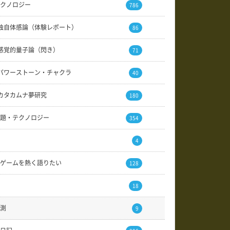
クノロジー
786
独自体感論（体験レポート）
86
感覚的量子論（閃き）
71
パワーストーン・チャクラ
40
カタカムナ夢研究
180
題・テクノロジー
354
4
ゲームを熱く語りたい
128
18
測
9