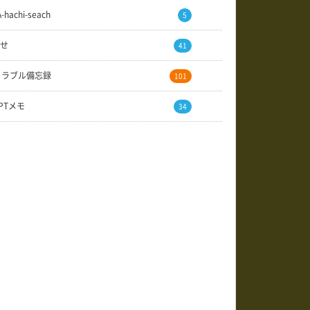
A-hachi-seach
5
せ
41
トラブル備忘録
101
GPTメモ
34