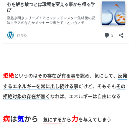
拒絶
というのは
その存在が有る事
を認め、気にして、
反発
するエネルギーを常に出し続ける事
だけど、そもそも
その
拒絶対象の存在が無く
なれば、エネルギーは自由になる
病
は
気
から
力
気にする
から
を与えてしまう