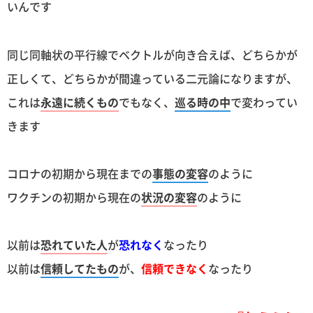
いんです
同じ同軸状の平行線でベクトルが向き合えば、どちらかが
正しくて、どちらかが間違っている二元論になりますが、
これは
永遠に続くもの
でもなく、
巡る時の中
で変わってい
きます
コロナの初期から現在までの
事態の変容
のように
ワクチンの初期から現在の
状況の変容
のように
以前は
恐れていた人
が
恐れなく
なったり
以前は
信頼してたもの
が、
信頼できなく
なったり