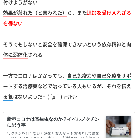
付けようがない
効果が薄れた（と言われた）
ら、また
追加を受け入れざる
を得ない
そうでもしないと
安全を確保できないという依存精神と肉
体に弱体化
される
一方でコロナはかかっても、
自己免疫力や自己免疫をサポ
ートする治療薬などで治っている人
もいるが、
それを伝え
る気
はないようだ┐(´д｀)┌ﾔﾚﾔﾚ