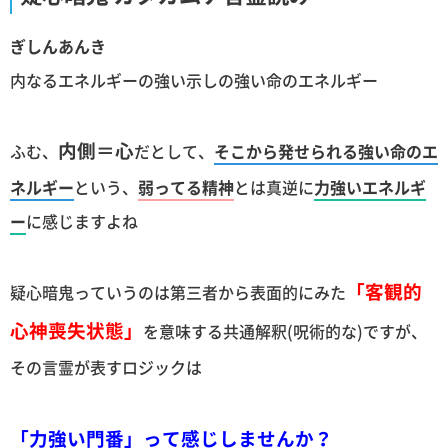
ぎしんあんき
内なるエネルギーの強い示しの強い命のエネルギー
内側＝心
ふむ、
だとして、
そこから発せられる強い命のエ
ネルギー
という、
弱ってる精神
とは真逆に
力強いエネルギ
ー
に感じますよね
「客観的
疑心暗鬼っていうのは第三者から表面的にみた
心神喪失状態」
を意味する共通解釈(呪術的な)ですが、
その言霊が表すロジックは
「力強い門番」って感じしませんか？