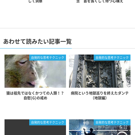
して洞察
念 首を長くして待つ心構え
あわせて読みたい記事一覧
自発的な思考テクニック
自発的な思考テクニック
猿は祖先ではなくかつての人類！？
病院という地獄巡りを終えたダンテ
自慰(G)の戒め
（地獄編）
自発的な思考テクニック
自発的な思考テクニック