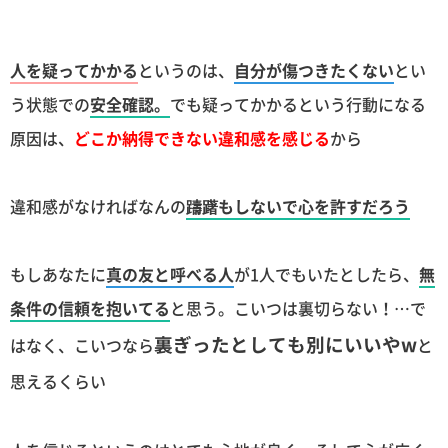
人を疑ってかかる
というのは、
自分が傷つきたくない
とい
う状態での
安全確認。
でも疑ってかかるという行動になる
原因は、
どこか納得できない違和感を感じる
から
違和感がなければなんの
躊躇もしないで心を許すだろう
もしあなたに
真の友と呼べる人
が1人でもいたとしたら、
無
条件の信頼を抱いてる
と思う。こいつは裏切らない！…で
裏ぎったとしても別にいいやw
はなく、こいつなら
と
思えるくらい