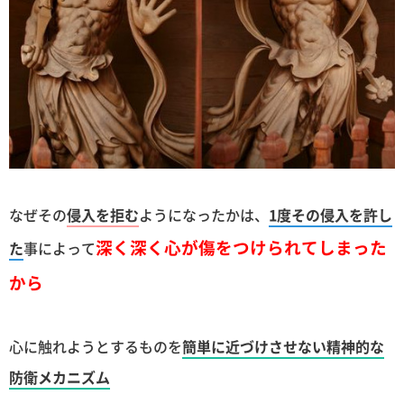
なぜその
侵入を拒む
ようになったかは、
1度その侵入を許し
深く深く心が傷をつけられてしまった
た
事によって
から
心に触れようとするものを
簡単に近づけさせない精神的な
防衛メカニズム