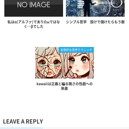
私はα(アルファ)でありΩωではな
シンプル哲学 設けで儲けたらもう獣
く…βでした
自発的な思考テクニック
kawaiiは正義と騙る醜さの性戯への
執着
LEAVE A REPLY