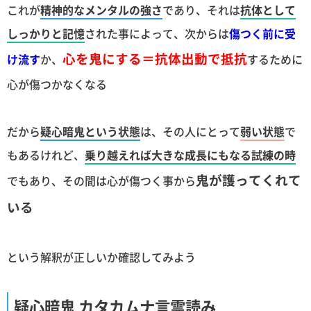
これが
精神的なメンタルの強さ
であり、それは
抗体として
しっかりと記憶
された事によって、次からは
傷つく前に受
心を鬼にする＝抗体出動で抵抗
け流す
か、
するために
心が傷つかなくなる
だから
疑心暗鬼という状態
は、その人にとって
弱い状態
で
もあるけれど、
乗り越えれば大きな成長にもなる試練の時
鬼が護ってくれて
でもあり、その間は心が傷つく事から
いる
という解釈が正しいか確認してみよう
疑心暗鬼 カタカムナ言霊読み