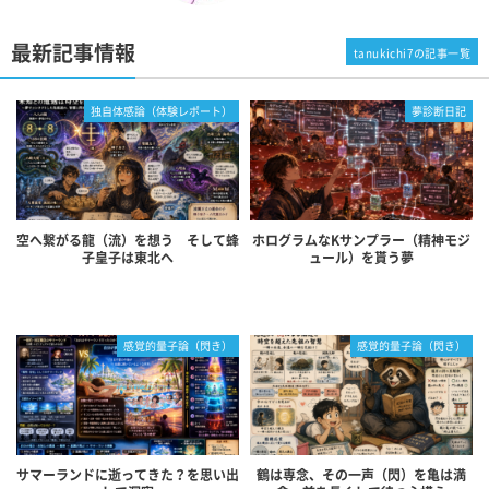
最新記事情報
tanukichi7の記事一覧
独自体感論（体験レポート）
夢診断日記
空へ繋がる龍（流）を想う そして蜂
ホログラムなKサンプラー（精神モジ
子皇子は東北へ
ュール）を貰う夢
感覚的量子論（閃き）
感覚的量子論（閃き）
サマーランドに逝ってきた？を思い出
鶴は専念、その一声（閃）を亀は満