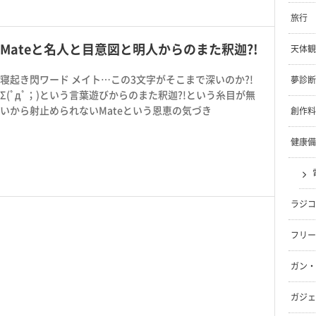
旅行
Mateと名人と目意図と明人からのまた釈迦?!
天体観
寝起き閃ワード メイト…この3文字がそこまで深いのか?!
夢診断
Σ(ﾟдﾟ；)という言葉遊びからのまた釈迦?!という糸目が無
いから射止められないMateという恩恵の気づき
創作料
健康備
ラジコ
フリー
ガン・
ガジェ