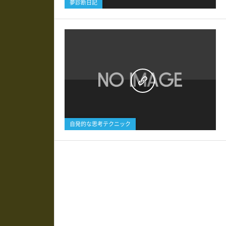
夢診断日記
0
自発的な思考テクニック