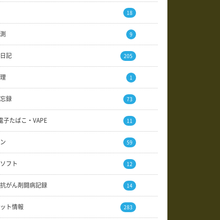
18
測
9
日記
205
理
1
忘録
73
電子たばこ・VAPE
11
ン
59
ソフト
12
抗がん剤闘病記録
14
ット情報
283