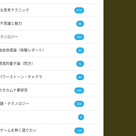
な思考テクニック
879
不思議と魅力
86
クノロジー
785
独自体感論（体験レポート）
85
感覚的量子論（閃き）
71
パワーストーン・チャクラ
40
カタカムナ夢研究
180
題・テクノロジー
354
4
ゲームを熱く語りたい
128