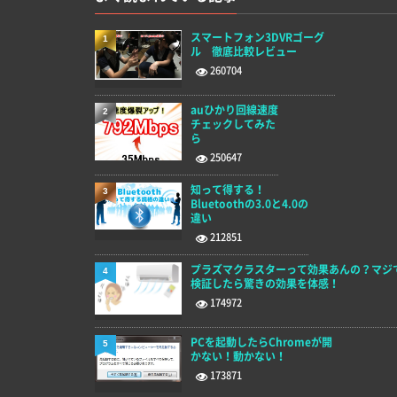
スマートフォン3DVRゴーグ
1
ル 徹底比較レビュー
260704
auひかり回線速度
2
チェックしてみた
ら
250647
知って得する！
3
Bluetoothの3.0と4.0の
違い
212851
プラズマクラスターって効果あんの？マジ
4
検証したら驚きの効果を体感！
174972
PCを起動したらChromeが開
5
かない！動かない！
173871