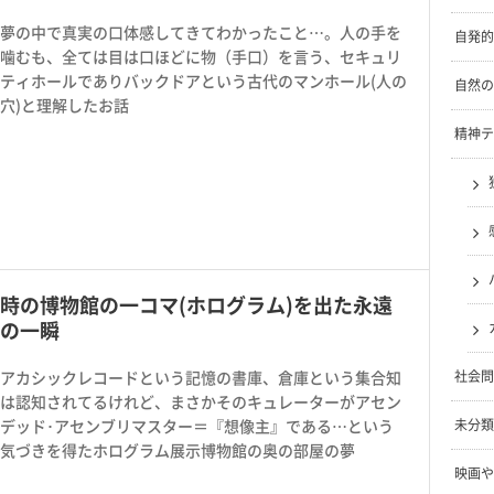
夢の中で真実の口体感してきてわかったこと…。人の手を
自発的
噛むも、全ては目は口ほどに物（手口）を言う、セキュリ
ティホールでありバックドアという古代のマンホール(人の
自然の
穴)と理解したお話
精神テ
時の博物館の一コマ(ホログラム)を出た永遠
の一瞬
社会問
アカシックレコードという記憶の書庫、倉庫という集合知
は認知されてるけれど、まさかそのキュレーターがアセン
未分類
デッド･アセンブリマスター＝『想像主』である…という
気づきを得たホログラム展示博物館の奥の部屋の夢
映画や