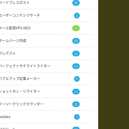
ワードプレスポスト
20
ユーザーコンテンツサーチ
2
メール配信VPS-NEO
17
ホームページ作成
50
プレデスト
12
パーフェクトサテライトライター
13
バブルアップ記事メーカー
9
ショットガン・リライター
11
イージークリックカウンター
12
weluka
7