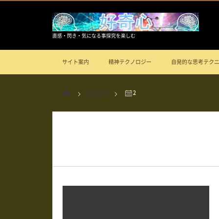
直感・閃き・気になる事探究を楽しむ
サイト案内
精神テクノロジー
自発的な思考テク
2026
2