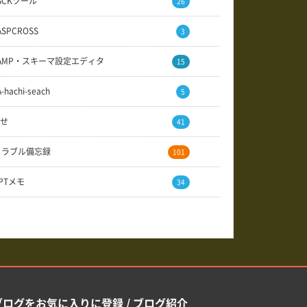
SCKツール
26
ASPCROSS
3
AMP・スキーマ設定エディタ
15
A-hachi-seach
5
せ
41
トラブル備忘録
101
GPTメモ
34
ブログをお気に入りに登録 / ブログ紹介