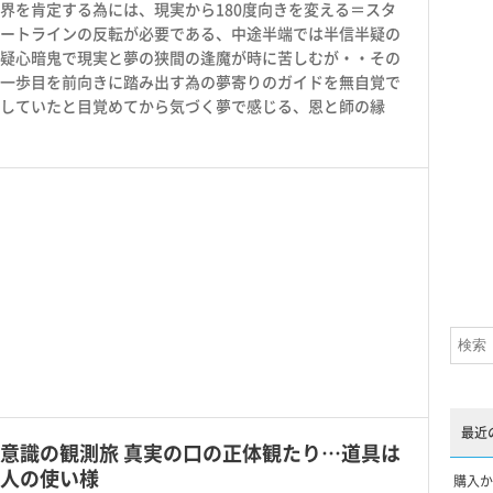
界を肯定する為には、現実から180度向きを変える＝スタ
ートラインの反転が必要である、中途半端では半信半疑の
疑心暗鬼で現実と夢の狭間の逢魔が時に苦しむが・・その
一歩目を前向きに踏み出す為の夢寄りのガイドを無自覚で
していたと目覚めてから気づく夢で感じる、恩と師の縁
最近
意識の観測旅 真実の口の正体観たり…道具は
人の使い様
購入か