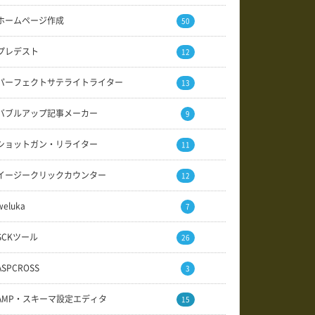
ホームページ作成
50
プレデスト
12
パーフェクトサテライトライター
13
バブルアップ記事メーカー
9
ショットガン・リライター
11
イージークリックカウンター
12
weluka
7
SCKツール
26
ASPCROSS
3
AMP・スキーマ設定エディタ
15