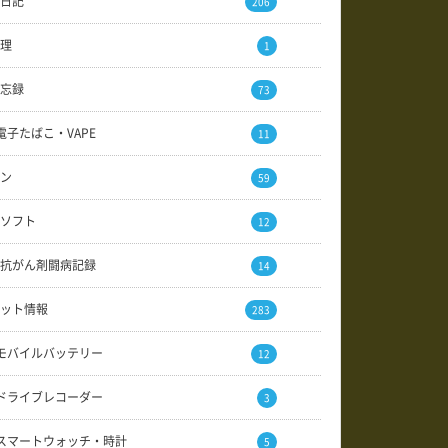
日記
206
理
1
忘録
73
電子たばこ・VAPE
11
ン
59
ソフト
12
抗がん剤闘病記録
14
ット情報
283
モバイルバッテリー
12
ドライブレコーダー
3
スマートウォッチ・時計
5