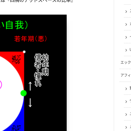
エック
アフィ