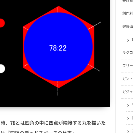
夢診断
創作料
健康備
ラジコ
フリー
ガン・
ガジェ
た時、78とは四角の中に四点が隣接する丸を描いた
2は『四隅のデッドスペースの比率』