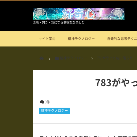
直感・閃き・気になる事探究を楽しむ
サイト案内
精神テクノロジー
自発的な思考テク
精神テクノロジー
783がやっと腑に落ちた
783がや
0件
精神テクノロジー