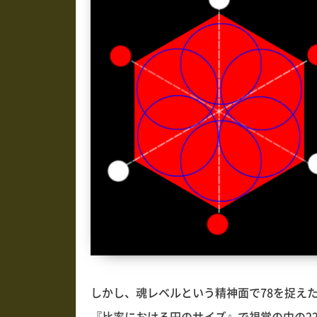
しかし、魂レベルという精神面で78を捉え
『比率における円のサイズ』で視覚の中の2