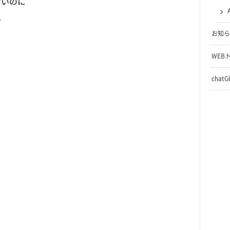
ないのに
い
お知ら
WEB
chat