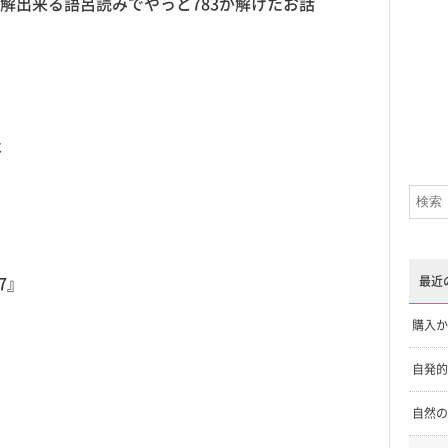
解出来る語呂読みでやっと783が解けたお話
は
7』
最近
購入か
自発的
自然の