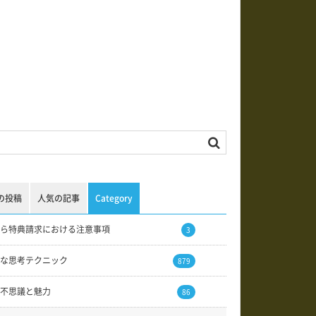
の投稿
人気の記事
Category
ら特典請求における注意事項
3
な思考テクニック
879
不思議と魅力
86