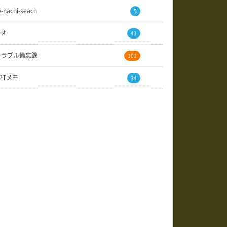
A-hachi-seach
5
せ
41
トラブル備忘録
101
GPTメモ
34