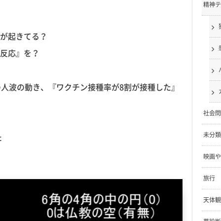
精神テ
が起きてる？
反応』を？
の人波の動き、『ワクチン接種率が8割が接種した』
社会問
未分類
た
映画や
旅行
天体観