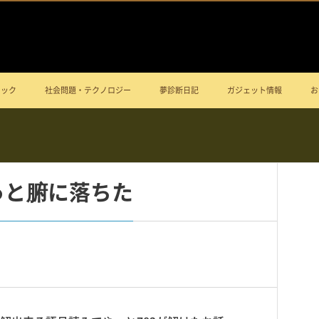
ニック
社会問題・テクノロジー
夢診断日記
ガジェット情報
お
っと腑に落ちた