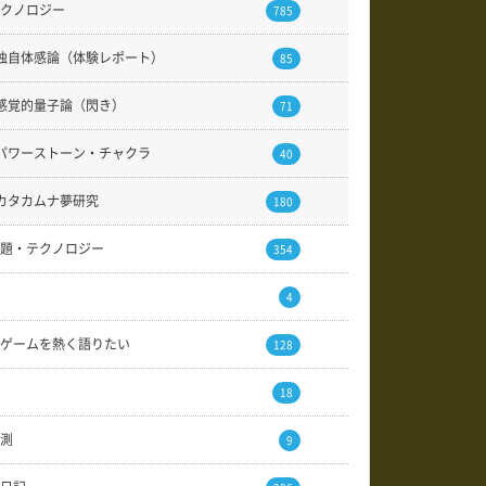
クノロジー
785
独自体感論（体験レポート）
85
感覚的量子論（閃き）
71
パワーストーン・チャクラ
40
カタカムナ夢研究
180
題・テクノロジー
354
4
ゲームを熱く語りたい
128
18
測
9