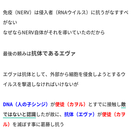
免疫（NERV）は侵入者（RNAウイルス）に抗うがなすすべ
がない
なぜならNERV自体がそれを導いていたのだから
抗体であるエヴァ
最後の頼みは
エヴァは抗体として、外部から細胞を侵食しようとするウ
イルスを撃退しなければいけないが
DNA（人の子シンジ）
が
使徒（カヲル）
とすでに接触し
敵
ではないと認識
したが故に、
抗体（エヴァ）
が
使徒（カヲ
ル）
を滅ぼす事に葛藤し抗う