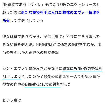
NK細胞である「ヴィレ」もまたNERVのエヴァシリーズと
戦った際に
新たな免疫を手に入れた数体のエヴァ＝抗体を
所有
して武器としている
彼女は母でありながら、子供（細胞）と共に生きる事はで
きない道を選んだ。NK細胞は時に通常の細胞を生むが、本
当の役割はがん細胞への独立遊撃
シン・エヴァで葛城みさとがなぜに
頑なにもNERVの野望を
阻止しよう
としたのか？最後の最後まで一人でも抗う事が
彼女の作中の
NK細胞としての役割
だった
という事は