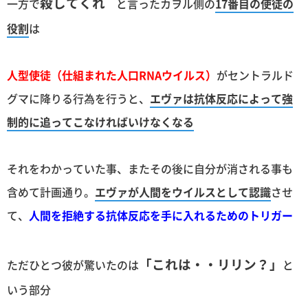
殺してくれ
一方で
と言ったカヲル側の
17番目の使徒の
役割
は
人型使徒（仕組まれた人口RNAウイルス）
がセントラルド
グマに降りる行為を行うと、
エヴァは抗体反応によって強
制的に追ってこなければいけなくなる
それをわかっていた事、またその後に自分が消される事も
含めて計画通り。
エヴァが人間をウイルスとして認識
させ
て、
人間を拒絶する抗体反応を手に入れるためのトリガー
「これは・・リリン？」
ただひとつ彼が驚いたのは
と
いう部分