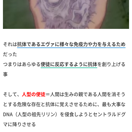
それは
抗体であるエヴァに様々な免疫力や力を与えるため
だった
つまりはあらゆる
使徒に反応するように抗体
を創り上げる
事
そして、
人型の使徒
＝人間は生みの親である人間を消そう
とする危険な存在と抗体に覚えさせるために、最も大事な
DNA（人型の祖先リリン）を侵食しようとセントラルドグ
マに降りさせる