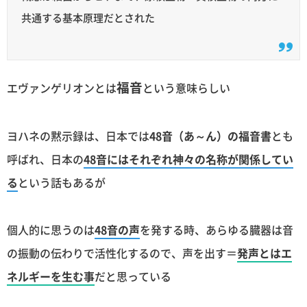
共通する基本原理だとされた
福音
エヴァンゲリオンとは
という意味らしい
ヨハネの黙示録は、日本では
48音（あ～ん）の福音書
とも
呼ばれ、日本の
48音にはそれぞれ神々の名称が関係してい
る
という話もあるが
個人的に思うのは
48音の声
を発する時、あらゆる臓器は音
の振動の伝わりで活性化するので、声を出す＝
発声とはエ
ネルギーを生む事
だと思っている