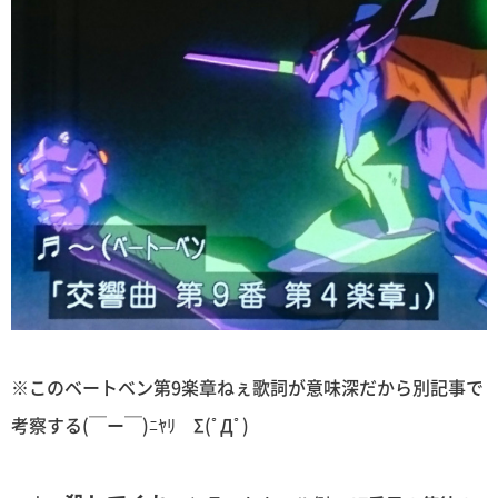
※このベートベン第9楽章ねぇ歌詞が意味深だから別記事で
考察する(￣ー￣)ﾆﾔﾘ Σ(ﾟДﾟ)