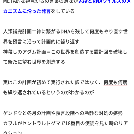
META的な視点からの言葉の意味が
免疫とRNAウイルスのメ
カニズムに沿った発言
をしている
人類補完計画＝神に繋がるDNAを残して何度もやり直す世
界を預言に沿って計画的に繰り返す
神殺しのアダム計画＝この世界を創造する設計図を破壊し
て新たに望む世界を創造する
実はこの計画が初めて実行された訳ではなく、
何度も何度
も繰り返されている
というのがわかるのが
ゲンドウと冬月の計画や預言段階への冷静な対処の姿勢
カヲルがセントラルドグマで18番目の使徒を見た時のリア
クション