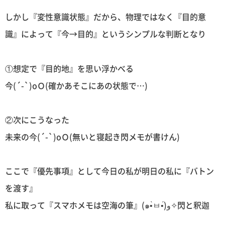
しかし『変性意識状態』だから、物理ではなく『目的意
識』によって『今→目的』というシンプルな判断となり
①想定で『目的地』を思い浮かべる
今(´-`)oＯ(確かあそこにあの状態で…)
②次にこうなった
未来の今(´-`)oＯ(無いと寝起き閃メモが書けん)
ここで『優先事項』として今日の私が明日の私に『バトン
を渡す』
私に取って『スマホメモは空海の筆』(๑•̀ㅂ•́)و✧閃と釈迦