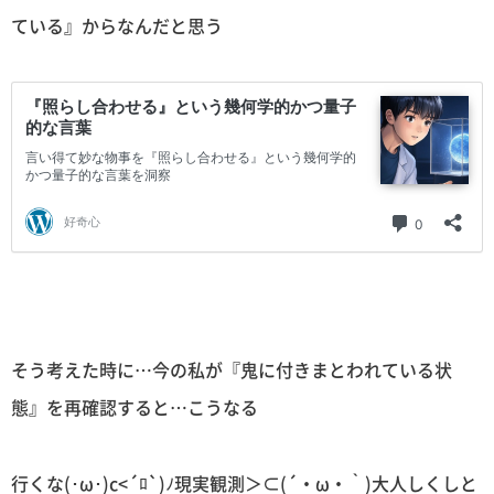
ている』からなんだと思う
そう考えた時に…今の私が『鬼に付きまとわれている状
態』を再確認すると…こうなる
行くな(･ω･)c<´ﾛ`)ﾉ現実観測＞⊂(´・ω・｀)大人しくしと