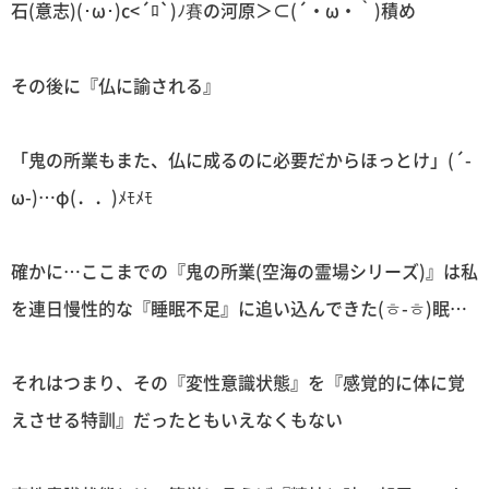
石(意志)(･ω･)c<´ﾛ`)ﾉ賽の河原＞⊂(´・ω・｀)積め
その後に『仏に諭される』
「鬼の所業もまた、仏に成るのに必要だからほっとけ」(´-
ω-)…φ(．．)ﾒﾓﾒﾓ
確かに…ここまでの『鬼の所業(空海の霊場シリーズ)』は私
を連日慢性的な『睡眠不足』に追い込んできた(ㅎ-ㅎ)眠…
それはつまり、その『変性意識状態』を『感覚的に体に覚
えさせる特訓』だったともいえなくもない