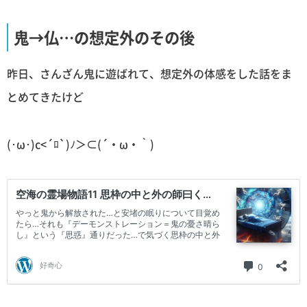
鬼→仏…の想定外のその後
昨日、さんざん鬼に遊ばれて、想定外の体感をした話をま
とめてきたけど
(･ω･)c<´ﾛ`)ﾉ＞⊂(´・ω・｀)