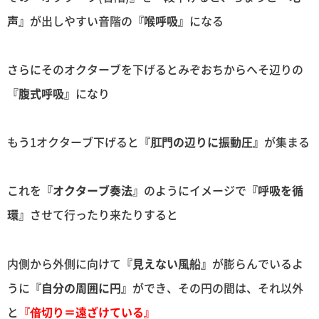
声』
が出しやすい音階の
『喉呼吸』
になる
さらにそのオクターブを下げるとみぞおちからへそ辺りの
『腹式呼吸』
になり
もう1オクターブ下げると
『肛門の辺りに振動圧』
が集まる
これを
『オクターブ奏法』
のようにイメージで
『呼吸を循
環』
させて行ったり来たりすると
内側から外側に向けて
『見えない風船』
が膨らんでいるよ
うに
『自分の周囲に円』
ができ、その円の間は、それ以外
と
『偣切り＝遠ざけている』