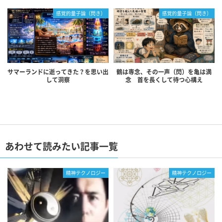
感覚的量子論（閃き）
感覚的量子論（閃き）
サマーランドに逝ってきた？を思い出
鶴は専念、その一声（閃）を亀は満
して洞察
念 首を長くして待つ心構え
あわせて読みたい記事一覧
精神テクノロジー
精神テクノロジー