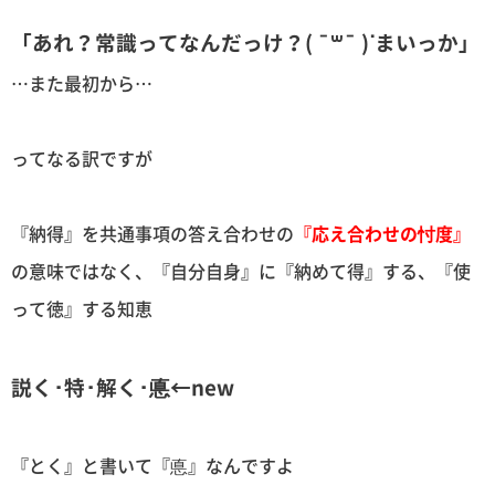
「あれ？常識ってなんだっけ？( ¯꒳​¯ )ᐝまいっか」
…また最初から…
ってなる訳ですが
『納得』を共通事項の答え合わせの
『応え合わせの忖度』
の意味ではなく、『自分自身』に『納めて得』する、『使
って徳』する知恵
説く･特･解く･悳←new
『とく』と書いて『悳』なんですよ