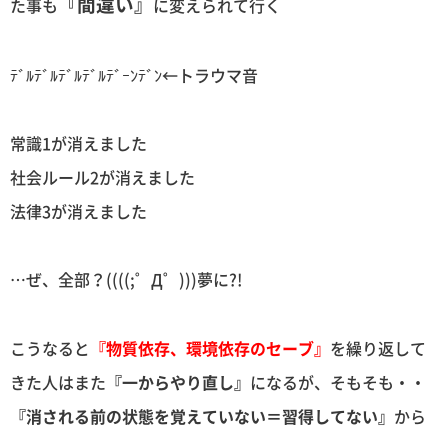
『間違い』
た事も
に変えられて行く
ﾃﾞﾙﾃﾞﾙﾃﾞﾙﾃﾞﾙﾃﾞｰﾝﾃﾞﾝ←トラウマ音
常識1が消えました
社会ルール2が消えました
法律3が消えました
…ぜ、全部？((((;゜Д゜)))夢に?!
こうなると
『物質依存、環境依存のセーブ』
を繰り返して
きた人はまた
『一からやり直し』
になるが、そもそも・・
『消される前の状態を覚えていない＝習得してない』
から