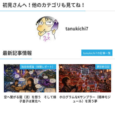
初見さんへ！他のカテゴリも見てね！
tanukichi7
最新記事情報
tanukichi7の記事一覧
独自体感論（体験レポート）
夢診断日記
空へ繋がる龍（流）を想う そして蜂
ホログラムなKサンプラー（精神モジ
子皇子は東北へ
ュール）を貰う夢