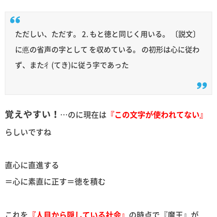
ただしい、ただす。 2. もと徳と同じく用いる。 〔説文〕
に悳の省声の字として を収めている。 の初形は心に従わ
ず、また彳(てき)に従う字であった
覚えやすい！
…のに現在は
『この文字が使われてない』
らしいですね
直心に直進する
＝心に素直に正す＝徳を積む
これを
『人目から隠している社会』
の時点で『魔王』が