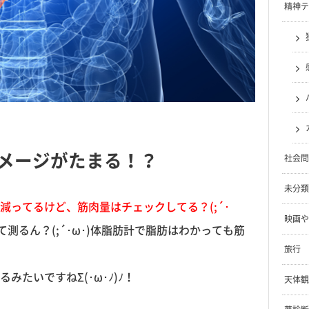
精神テ
メージがたまる！？
社会問
未分類
減ってるけど、筋肉量はチェックしてる？(;´･
映画や
測るん？(;´･ω･)体脂肪計で脂肪はわかっても筋
旅行
たいですねΣ(･ω･ﾉ)ﾉ！
天体観