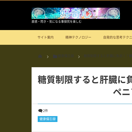
直感・閃き・気になる事探究を楽しむ
サイト案内
精神テクノロジー
自発的な思考テク
健康備忘録
糖質制限すると肝臓に負担！？
糖質制限すると肝臓に
ペニ
2件
健康備忘録