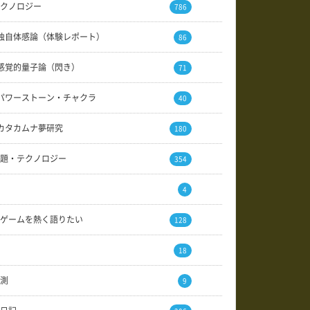
クノロジー
786
独自体感論（体験レポート）
86
感覚的量子論（閃き）
71
パワーストーン・チャクラ
40
カタカムナ夢研究
180
題・テクノロジー
354
4
ゲームを熱く語りたい
128
18
測
9