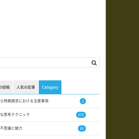
の投稿
人気の記事
Category
ら特典請求における注意事項
3
な思考テクニック
879
不思議と魅力
86