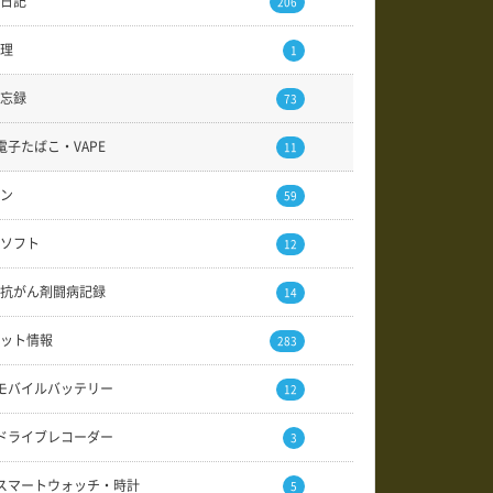
日記
206
理
1
忘録
73
電子たばこ・VAPE
11
ン
59
ソフト
12
抗がん剤闘病記録
14
ット情報
283
モバイルバッテリー
12
ドライブレコーダー
3
スマートウォッチ・時計
5