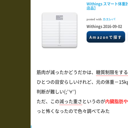
Withings スマート体重計
店品】
posted with
カエレバ
Withings 2016-09-02
Amazonで探す
筋肉が減ったかどうだかは、
糖質制限をする
ひとつの目安らしいけれど、元の体重－15
判断が難しい(;’∀’)
ただ、この
減った重さ
というのが
内臓脂肪や
っと怖くなったので色々調べてみた