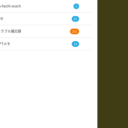
A-hachi-seach
5
せ
41
トラブル備忘録
101
GPTメモ
34