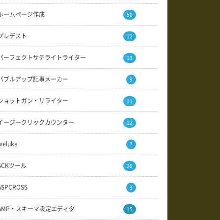
ホームページ作成
50
プレデスト
12
パーフェクトサテライトライター
13
バブルアップ記事メーカー
9
ショットガン・リライター
11
イージークリックカウンター
12
weluka
7
SCKツール
26
ASPCROSS
3
AMP・スキーマ設定エディタ
15