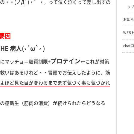
の・・(ノД`)・゜・。って泣く泣くって差し出すの
お知ら
WEB
要因
chat
HE 病人(›´ω`‹ )
プロテイン
にマッチョ＝糖質制限+
←これが対策
救いはあるけれど・・冒頭でお伝えしたように、筋
よほど見た目が変わるまでまず気づく事も気づかれ
の糖新生（筋肉の消費）が続けられたらどうなる