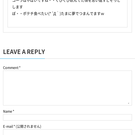
コーラはやばいですね・・ぐびぐび飲んでた頃を思い返すとぞっと
します
ぽ・・ポテチ食べたい(*´Д｀)たまに夢でつまんでますｗ
LEAVE A REPLY
Comment
*
Name
*
E-mail
*
(公開されません)