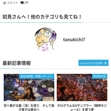
コメント
2件
初見さんへ！他のカテゴリも見てね！
tanukichi7
最新記事情報
tanukichi7の記事一覧
独自体感論（体験レポート）
夢診断日記
空へ繋がる龍（流）を想う そして蜂
ホログラムなKサンプラー（精神モジ
子皇子は東北へ
ュール）を貰う夢