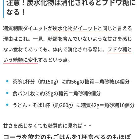
注意！炭水化物は消化されるとブドウ糖に
なる！
糖質制限ダイエットが
炭水化物ダイエットと同じ
と言える
理由はこれ。一見、糖類を含んでいないような甘さを感じ
ない食材であっても、体内で消化される際に、
ブドウ糖と
いう糖類に変化
するという点。
茶碗1杯分（約150g）に約56gの糖質＝角砂糖14個分
食パン1枚に約35gの糖質＝角砂糖9個分
うどん・そば1杯（約200g）に糖質42g＝角砂糖10個分
甘さを感じなくても糖質的に見れば・・
コーラを飲む
のも
ごはんを1杯食べる
のもほぼ