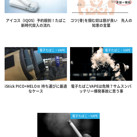
アイコス（IQOS）予約殺到！たばこ
コツ(骨)を掴む奴は筋が良い 先人の
新時代突入の流れ
知恵の言葉
電子たばこ・VAPE
電子たばこ・VAPE
iStick PICO+MELOⅢ 持ち運びに最適
電子たばこVAPEは危険？サムスンバ
なケース
ッテリー爆発事故に思う事
電子たばこ・VAPE