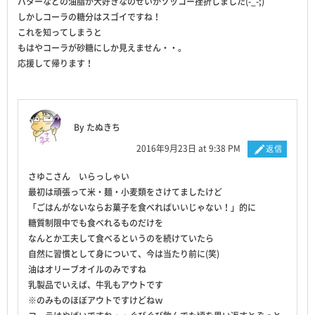
バターなどの油脂が大好きなのせいかソッコー挫折しました(-_-;)
しかしコーラの糖分はスゴイですね！
これを知ってしまうと
もはやコーラが砂糖にしか見えません・・。
応援して帰ります！
By たぬきち
2016年9月23日 at 9:38 PM
返信
さゆこさん いらっしゃい
最初は頑張って米・麺・小麦類をさけてましたけど
「ごはんがないならお菓子を食べればいいじゃない！」的に
糖質制限中でも食べれるものだけを
なんとか工夫して食べるというのを続けていたら
自然に習慣として身について、今は当たり前に(笑)
油はオリーブオイルのみですね
乳製品でいえば、牛乳もアウトです
※のみものほぼアウトですけどねｗ