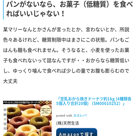
パンがないなら、お菓子（低糖質）を食べ
ればいいじゃない！
某マリーなんとかさんが言ったとか、言わないとか、所説
色々あるけれど、糖質制限中はまさにこの状態。パンもご
はんも麺も食べれません。そうなると、小麦を使ったお菓
子も食べれないって話なんですが・・おからなら糖質低い
し、ゆっくり噛んで食べれば少しの量でお腹も膨らむので
大丈夫
「豆乳おから焼きドーナツ約1kg (4種類各
5個入り合計20個) （SM00010252）」
posted with
カエレバ
(株)天然生活
Amazonで探す