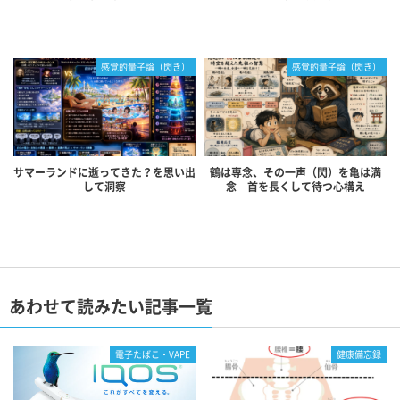
感覚的量子論（閃き）
感覚的量子論（閃き）
サマーランドに逝ってきた？を思い出
鶴は専念、その一声（閃）を亀は満
して洞察
念 首を長くして待つ心構え
あわせて読みたい記事一覧
電子たばこ・VAPE
健康備忘録