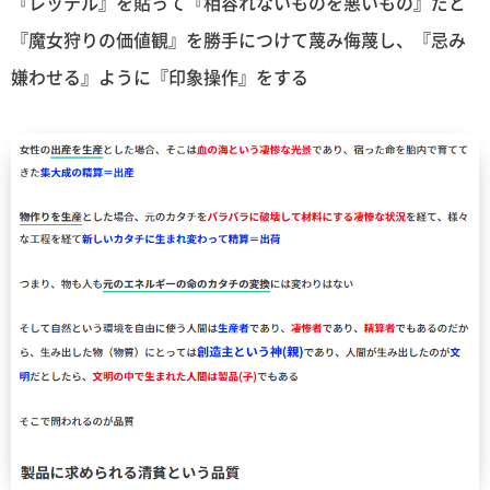
『レッテル』を貼って『相容れないものを悪いもの』だと
『魔女狩りの価値観』を勝手につけて蔑み侮蔑し、『忌み
嫌わせる』ように『印象操作』をする