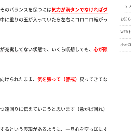
そのバランスを保つには
気力が満タンでなければダ
中に重りの玉が入っていたら左右にコロコロ転がっ
お知ら
WEB
chat
が充実してない状態
で、いくら瞑想しても、
心が隙
)
向けられたまま、
気を張って（警戒）
戻ってきてな
つ遠回りに伝えていこうと思います（急がば回れ）
する
という表現があるように、一旦心を空っぽにす