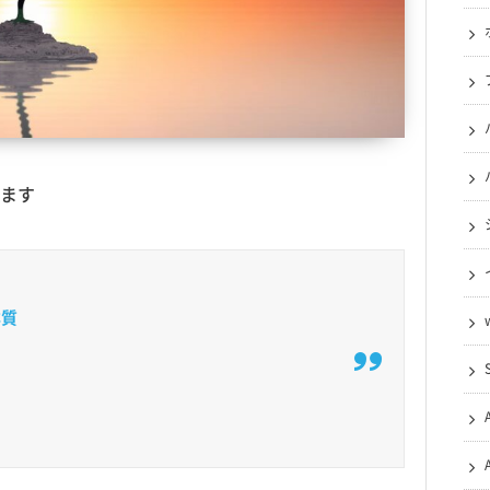
ます
本質