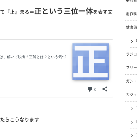
夢診断
正という三位一体
て『止』まる＝
を表す文
創作料
健康備
ラジコ
フリー
ガン・
ガジェ
たらこうなります