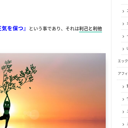
正気を保つ』
という事であり、それは
利己と利他
エック
アフィ