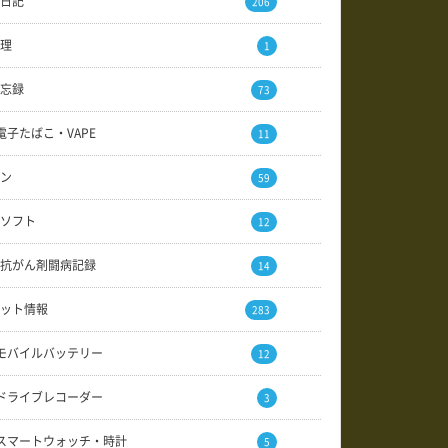
日記
206
理
1
忘録
73
電子たばこ・VAPE
11
ン
59
ソフト
12
抗がん剤闘病記録
14
ット情報
283
モバイルバッテリー
12
ドライブレコーダー
3
スマートウォッチ・時計
5