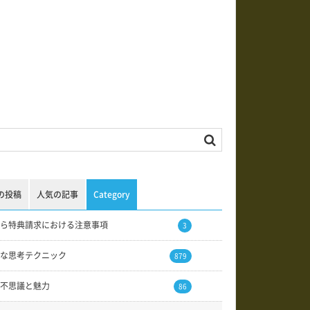
の投稿
人気の記事
Category
ら特典請求における注意事項
3
な思考テクニック
879
不思議と魅力
86