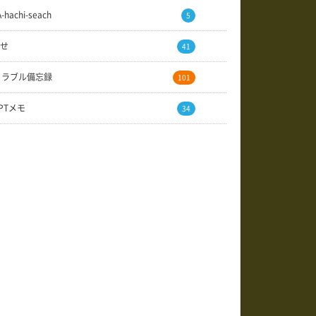
A-hachi-seach
5
せ
41
トラブル備忘録
101
GPTメモ
34