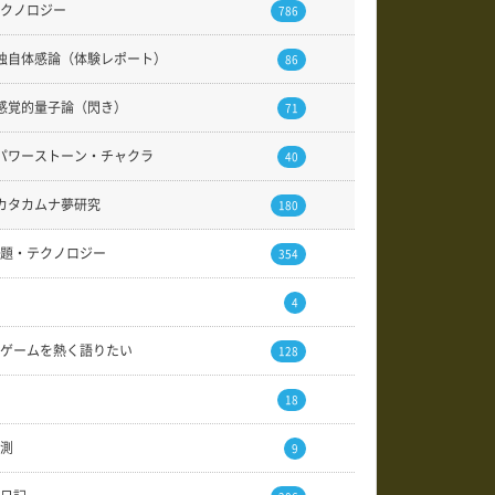
クノロジー
786
独自体感論（体験レポート）
86
感覚的量子論（閃き）
71
パワーストーン・チャクラ
40
カタカムナ夢研究
180
題・テクノロジー
354
4
ゲームを熱く語りたい
128
18
測
9