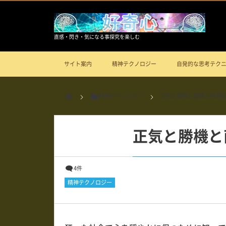
直感・閃き・気になる事探究を楽しむ
サイト案内
精神テクノロジー
自発的な思考テク
精神テクノロジー
正気と勝機と商機と将器
正気と勝機と
4件
精神テクノロジー