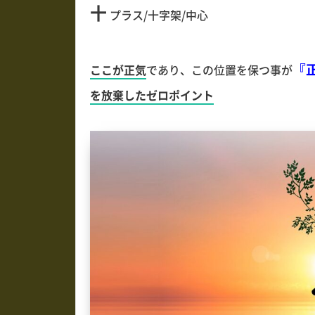
十
プラス/十字架/中心
『
ここが正気
であり、この位置を保つ事が
を放棄したゼロポイント