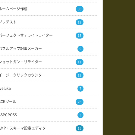
ホームページ作成
50
プレデスト
12
パーフェクトサテライトライター
13
バブルアップ記事メーカー
9
ショットガン・リライター
11
イージークリックカウンター
12
weluka
7
SCKツール
26
ASPCROSS
3
AMP・スキーマ設定エディタ
15