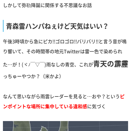
しかして弥勒降誕に関係する不思議なお話
青森雷ハンパねぇけど天気はいい？
午後3時頃から急にピカ!!ゴロゴロ!!バリバリ!!と言う音が鳴
り響いて、その時間帯の地元Twitterは雷一色で染められ
青天の霹靂
た…が！(ヾﾉ￣▽￣)雨なしの青空、これが
っちゅーやつか？（米かよ）
なんて思いながら雨雲レーダーを見ると…おや？という
ピ
ンポイントな場所に集中している違和感
に気づく