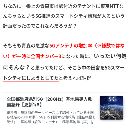
ちなみに一番上の青森市は駅付近のテナントに東京NTTな
んちゃらという5G推進のスマートシティ構想が入るという
計画だったのでこれなんだろうか？
そもそも青森の急激な
5Gアンテナの増加率（※総数ではな
いったい何処
い）が一時に全国ナンバー3
になった時に、
にそんな？
と思ってたけど、
そこら中の田舎を5Gスマー
トシティにしようとしてた
と考えれば納得