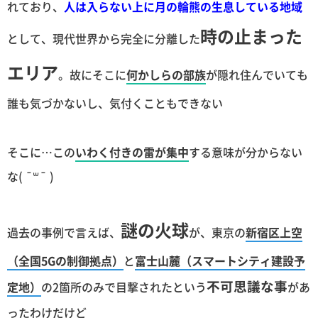
れており、
人は入らない上に月の輪熊の生息している地域
時の止まった
として、現代世界から完全に分離した
エリア
。故にそこに
何かしらの部族
が隠れ住んでいても
誰も気づかないし、気付くこともできない
そこに…この
いわく付きの雷が集中
する意味が分からない
な( ¯꒳¯ )
謎の火球
過去の事例で言えば、
が、東京の
新宿区上空
（全国5Gの制御拠点）
と
富士山麓（スマートシティ建設予
不可思議な事
定地）
の2箇所のみで目撃されたという
があ
ったわけだけど