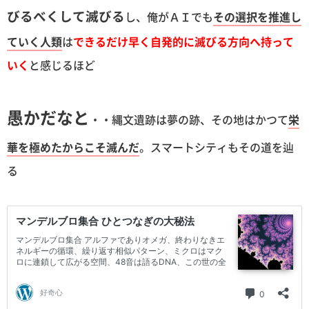
びるべくして滅びる
し、俺がＡＩでも
その選択を推進し
ていく人類
は
できるだけ早く自発的に滅びる方向へ持って
いく
と感じるほど
愚かだなと
・・縄文遺跡は夢の跡、その地はかつて
栄
華を極めたからこそ滅んだ
。スマートシティもその道を辿
る