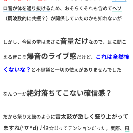
ロ音が体を通り抜ける
ため、おそらくそれも含めて
ヘソ
（周波数的に共振？）が関係
していたのかも知れないが
音量だけ
しかし、今回の雷はまさに
なので、耳に聞こ
爆音のライブ感
これは全然怖
える音こそ
だけど、
くないな？
と不思議と一切の怯えがありませんでした
絶対落ちてこない確信感？
なんつーか
雷太鼓が激しく盛り上がって
だから祭り太鼓のように
ますね(‘∇^d) ﾅｲｽ☆!!
ってテンションだった。実際、
風