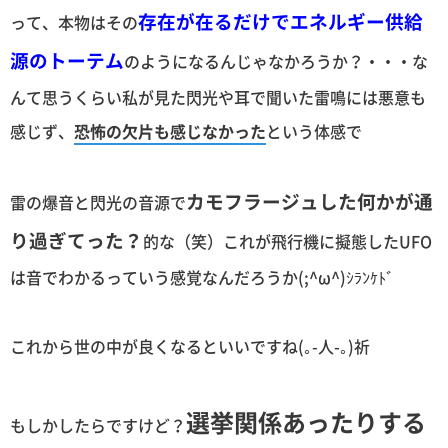
存在が在るだけでエネルギー供給
って、本物はその
源のトーテム
のようになるんじゃなかろうか？・・・な
んて思うくらい私が見た閃光や耳で聞いた雷鳴には悪意も
感じず、
恐怖の欠片も感じなかった
という体感で
カモフラージュした何かが通
雷の爆音と閃光の音源で
り過ぎてった？
的な（笑）これが飛行機に擬態したUFO
は音でわかるっていう感覚なんだろうか(;^ω^)ｼﾗﾝｹﾄﾞ
これから世の中が良くなるといいですね(｡-人-｡)祈
選挙関係あったりする
もしかしたらですけど？