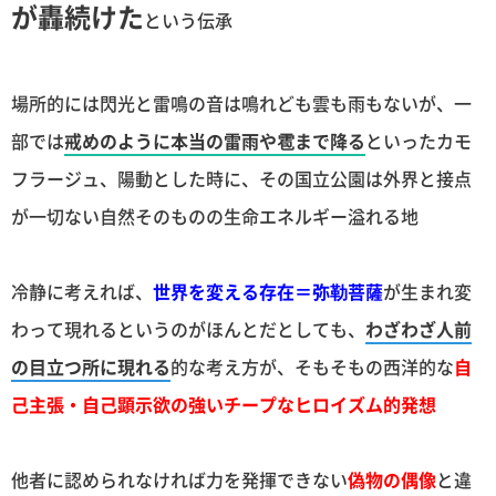
が轟続けた
という伝承
場所的には閃光と雷鳴の音は鳴れども雲も雨もないが、一
部では
戒めのように本当の雷雨や雹まで降る
といったカモ
フラージュ、陽動とした時に、その国立公園は外界と接点
が一切ない自然そのものの生命エネルギー溢れる地
冷静に考えれば、
世界を変える存在＝弥勒菩薩
が生まれ変
わって現れるというのがほんとだとしても、
わざわざ人前
の目立つ所に現れる
的な考え方が、そもそもの西洋的な
自
己主張・自己顕示欲の強いチープなヒロイズム的発想
他者に認められなければ力を発揮できない
偽物の偶像
と違