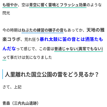
も穏やか
、空は
青空に響く雷鳴とフラッシュ効果
のような
閃光
天地の雅
今の時期は
ねぶたの練習の囃子の音
もあってか、
楽コラボ
暴れ太鼓に笛の音とは洒落たも
、荒れ狂う
んだな
って感じで、この雷は
普通じゃない(異常でもない)
っ
て事だけは気になりました
人里離れた国立公園の雷をどう見るか？
さて、上記
青森（三内丸山遺跡）