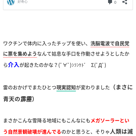
ワクチンで体内に入ったチップを使い、
洗脳電波で自民党
に票を集めよう
なんて姑息な手口を作動させようとしたか
介入
ら
が起きたのかな？(ﾟ∀ﾟ)ｼﾗﾝｹﾄﾞ Σ(ﾟДﾟ)
（まさに
雷のおかげでまたひとつ
現実認知
が変わりました
青天の霹靂）
まさかこんな雪降る地域にもこんなにも
メガソーラーとい
人類は滅
う自然景観破壊が進んでる
のかと思うと、そりゃ