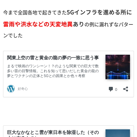
5Gインフラを進める所に
今まで全国各地で起きてきた
雷雨や洪水などの天変地異
あり
の例に漏れずなパター
ンでした