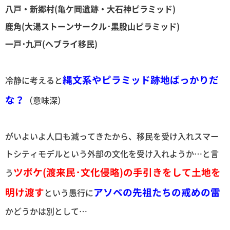
八戸・新郷村(亀ケ岡遺跡・大石神ピラミッド)
鹿角(大湯ストーンサークル･黒股山ピラミッド)
一戸･九戸(ヘブライ移民)
縄文系やピラミッド跡地ばっかりだ
冷静に考えると
な？
（意味深）
がいよいよ人口も減ってきたから、移民を受け入れスマー
トシティモデルという外部の文化を受け入れようか…と言
ツボケ(渡来民･文化侵略)の手引きをして土地を
う
明け渡す
アソベの先祖たちの戒めの雷
という愚行に
かどうかは別として…