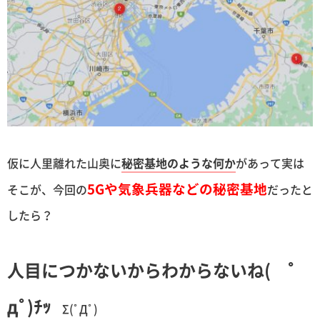
仮に人里離れた山奥に
秘密基地のような何か
があって実は
5Gや気象兵器などの秘密基地
そこが、今回の
だったと
したら？
人目につかないからわからないね( ﾟ
дﾟ)ﾁｯ
Σ(ﾟДﾟ)