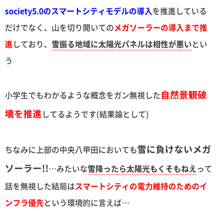
society5.0のスマートシティモデルの導入
を推進している
だけでなく、山を切り開いての
メガソーラーの導入まで推
進
しており、
雪振る地域に太陽光パネルは相性が悪い
とい
う
自然景観破
小学生でもわかるような概念をガン無視した
壊を推進
してるようです(結果論として)
雪に負けないメガ
ちなみに上部の中央八甲田においても
ソーラー!!
…みたいな
雪降ったら太陽光もくそもねえ
って
話を無視した結局は
スマートシティの電力維持のためのイ
ンフラ優先
という環境的に言えば…