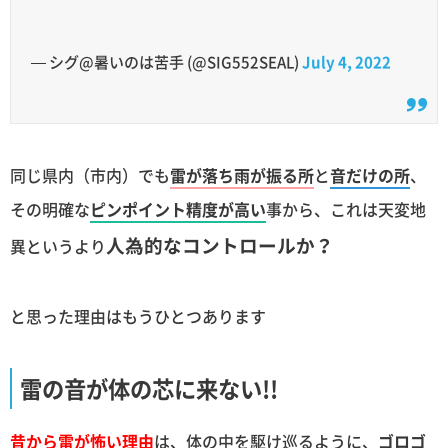
— シグ@暑いのは苦手 (@SIG552SEAL)
July 4, 2022
同じ県内（市内）でも
雷が落ち雨が振る所
と
音だけの所
、
その明確な
ピンポイント精度が高い
事から、これは天変地
人為的なコントロールか？
異というより
と思った理由はもうひとつあります
雷の音が体の芯に来ない!!
昔から雷が怖い理由
は、体の中を駆け巡るように、
ゴロゴ