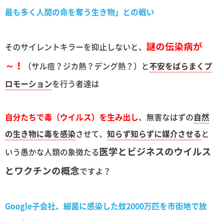
最も多く人間の命を奪う生き物」との戦い
謎の伝染病が
そのサイレントキラーを抑止しないと、
～！
（サル痘？ジカ熱？デング熱？）と
不安をばらまくプ
ロモーション
を行う者達は
自分たちで毒（ウイルス）を生み出し
、無害なはずの
自然
の生き物に毒を感染
させて、
知らず知らずに媒介させる
と
医学とビジネスのウイルス
いう愚かな人類の象徴たる
とワクチンの概念
ですよ？
Google子会社、細菌に感染した蚊2000万匹を市街地で放