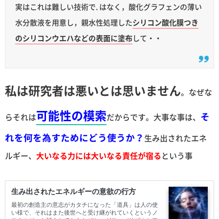
実はこれは難しい技術で. はなく，酸化グラフェンの薄い
水分散液を用意し，親水性処理した
シリコン酸化膜つき
のシリコンウエハなどの表面に塗布
して・・
私は研究者は悪いとは思いません
。なぜな
可能性の模索
そ
らそれは
だからです。大事な事は、
れを何を為すためにどう使うか？
生み出されたエネ
ルギー、
大いなる力には大いなる責任が宿る
という事