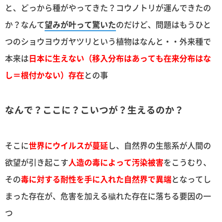
と、どっから種がやってきた？コウノトリが運んできたの
か？なんて
望みが叶って驚いた
のだけど、問題はもうひと
つのショウヨウガヤツリという植物はなんと・・外来種で
本来は
日本に生えない（移入分布はあっても在来分布はな
し＝根付かない）存在
との事
なんで？ここに？こいつが？生えるのか？
そこに
世界にウイルスが蔓延
し、自然界の生態系が人間の
欲望が引き起こす
人造の毒によって汚染被害
をこうむり、
その
毒に対する耐性を手に入れた自然界で異端
となってし
まった存在が、危害を加える穢れた存在に落ちる要因の一
つ