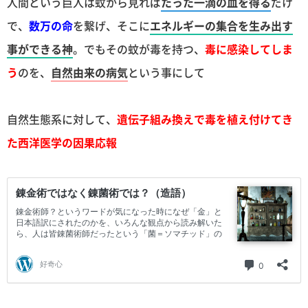
人間という巨人は蚊から見れば
たった一滴の血を得る
だけ
で、
数万の命
を繋げ、そこに
エネルギーの集合を生み出す
事ができる神
。でもその蚊が毒を持つ、
毒に感染してしま
う
のを、
自然由来の病気
という事にして
自然生態系に対して、
遺伝子組み換えで毒を植え付けてき
た西洋医学の因果応報