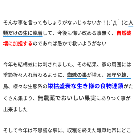
そんな事を言ってもしょうがないじゃないか！(;´Д｀)と
人
類だけの生に執着
して、今後も悔い改める事無く、
自然破
壊に加担する
のであれば愚かで救いようがない
今年も結構蚊には刺されました、その結果、家の周囲には
季節折々入れ替わるように、
蜘蛛の巣
が増え、
家守や蛙、
栄枯盛衰な生き様の食物連鎖
鳥
、様々な生態系の
がた
無農薬でおいしい果実
くさん集まり、
にありつく事が
出来ました
そして今年は不思議な事に、収穫を終えた雑草地帯にどこ