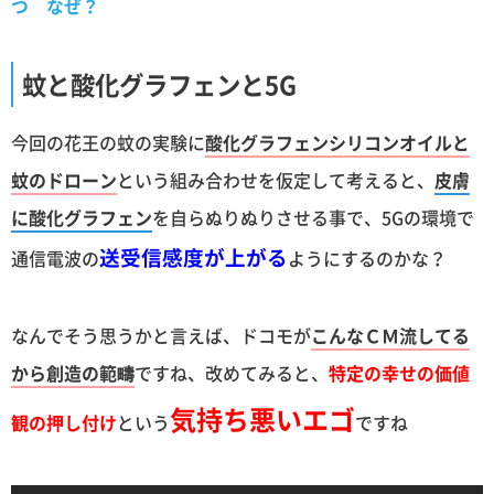
つ なぜ？
蚊と酸化グラフェンと5G
今回の花王の蚊の実験に
酸化グラフェンシリコンオイルと
蚊のドローン
という組み合わせを仮定して考えると、
皮膚
に酸化グラフェン
を自らぬりぬりさせる事で、5Gの環境で
送受信感度が上がる
通信電波の
ようにするのかな？
なんでそう思うかと言えば、ドコモが
こんなＣＭ流してる
から創造の範疇
ですね、改めてみると、
特定の幸せの価値
気持ち悪いエゴ
観の押し付け
という
ですね