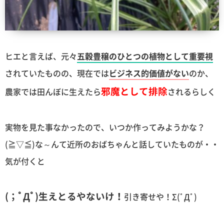
ヒエと言えば、元々
五穀豊穣のひとつの植物として重要視
されていたものの、現在では
ビジネス的価値がない
のか、
邪魔として排除
農家では田んぼに生えたら
されるらしく
実物を見た事なかったので、いつか作ってみようかな？
(≧▽≦)な～んて近所のおばちゃんと話していたものが・・
気が付くと
(；ﾟДﾟ)生えとるやないけ！
引き寄せや！Σ(ﾟДﾟ)