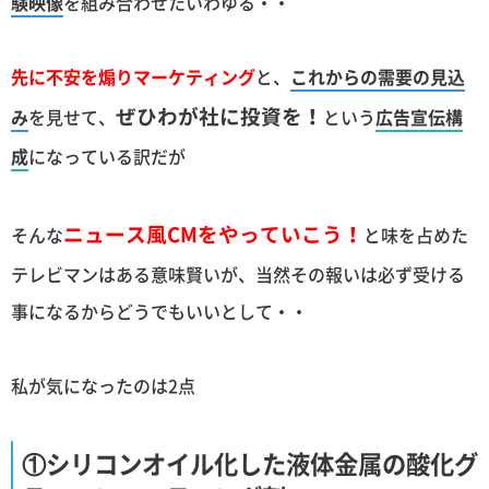
験映像
を組み合わせたいわゆる・・
先に不安を煽りマーケティング
と、
これからの需要の見込
ぜひわが社に投資を！
み
を見せて、
という
広告宣伝構
成
になっている訳だが
ニュース風CMをやっていこう！
そんな
と味を占めた
テレビマンはある意味賢いが、当然その報いは必ず受ける
事になるからどうでもいいとして・・
私が気になったのは2点
①シリコンオイル化した液体金属の酸化グ