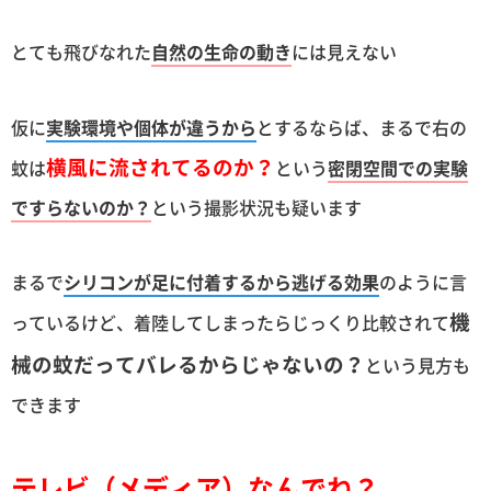
とても飛びなれた
自然の生命の動き
には見えない
仮に
実験環境や個体が違うから
とするならば、まるで右の
横風に流されてるのか？
蚊は
という
密閉空間での実験
ですらないのか？
という撮影状況も疑います
まるで
シリコンが足に付着するから逃げる効果
のように言
機
っているけど、着陸してしまったらじっくり比較されて
械の蚊だってバレるからじゃないの？
という見方も
できます
テレビ（メディア）なんでね？