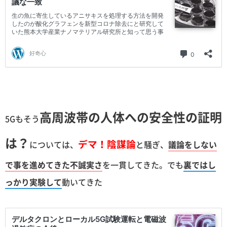
高周波帯の人体への安全性の証明
5Gもそう
は？
デマ！陰謀論
については、
と騒ぎ、
議論をしない
で事を進めてきた不誠実さ
を一貫してきた。でも
裏ではし
っかり実験して
動いてきた