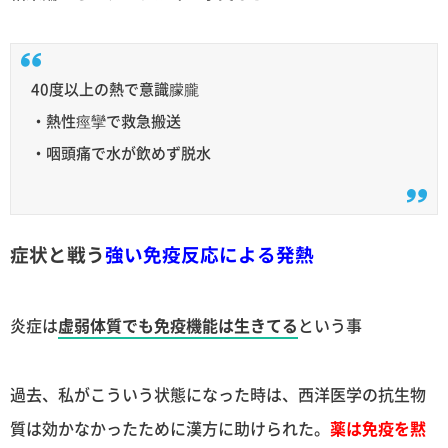
40度以上の熱で意識朦朧
・熱性痙攣で救急搬送
・咽頭痛で水が飲めず脱水
症状と戦う
強い免疫反応による発熱
炎症は
虚弱体質でも免疫機能は生きてる
という事
過去、私がこういう状態になった時は、西洋医学の抗生物
質は効かなかったために漢方に助けられた。
薬は免疫を黙