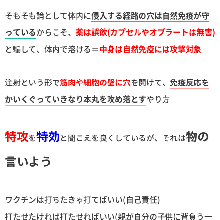
そもそも論として体内に
侵入する経路の穴は自然免疫が守
っている
からこそ、
薬は誤飲(カプセルやオブラートは無害)
と騙して、体内で溶ける＝
中身は自然免疫には攻撃対象
注射という形で
筋肉や細胞の壁に穴
を開けて、
免疫反応を
かいくぐっていきなり本丸を攻め落とす
やり方
特攻
特効
物の
を
と聞こえを良くしているが、それは
言いよう
ワクチンは打ちたきゃ打てばいい(自己責任)
打たせたければ打たせればいい(親が自分の子供に背負う一