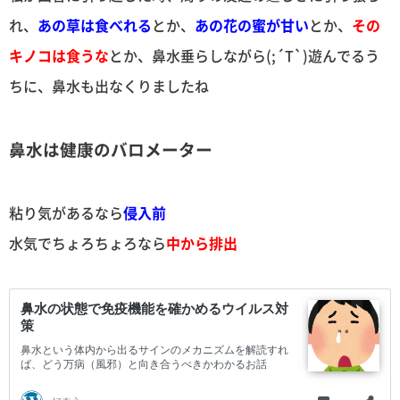
れ、
あの草は食べれる
とか、
あの花の蜜が甘い
とか、
その
キノコは食うな
とか、鼻水垂らしながら(;´T`)遊んでるう
ちに、鼻水も出なくりましたね
鼻水は健康のバロメーター
粘り気があるなら
侵入前
水気でちょろちょろなら
中から排出