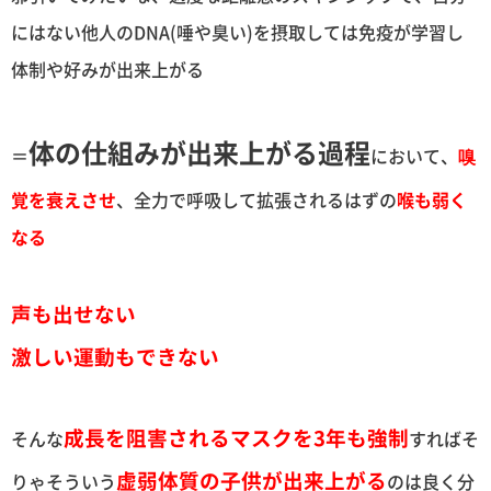
にはない他人のDNA(唾や臭い)を摂取しては免疫が学習し
体制や好みが出来上がる
体の仕組みが出来上がる過程
＝
において、
嗅
覚を衰えさせ
、全力で呼吸して拡張されるはずの
喉も弱く
なる
声も出せない
激しい運動もできない
成長を阻害されるマスクを3年も強制
そんな
すればそ
虚弱体質の子供が出来上がる
りゃそういう
のは良く分