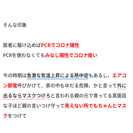
そんな印象
医者に駆け込めば
PCRでコロナ陽性
PCRを使わなくても
みなし陽性でコロナ扱い
今の時期は
急激な気温上昇による熱中症
もあるし、
エアコ
ン節電
呼びかけて、家の中もゆだる危険、かと言って
外に
出るならマスクつけろ
と言われる親の元で育ってる真面目
な子ほど親の言いつけ守って
見えない所でもちゃんとマス
ク
をつけて