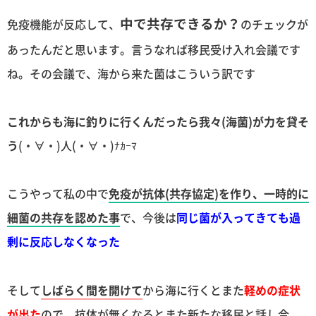
中で共存できるか？
免疫機能が反応して、
のチェックが
あったんだと思います。言うなれば移民受け入れ会議です
ね。その会議で、海から来た菌はこういう訳です
これからも海に釣りに行くんだったら我々(海菌)が力を貸そ
う
(・∀・)人(・∀・)ﾅｶｰﾏ
こうやって私の中で
免疫が抗体(共存協定)を作り、一時的に
細菌の共存を認めた事
で、今後は
同じ菌が入ってきても過
剰に反応しなくなった
そして
しばらく間を開けて
から海に行くとまた
軽めの症状
が出た
ので、抗体が無くなるとまた新たな移民と話し合