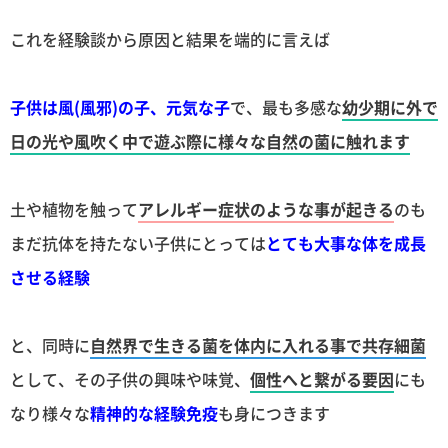
これを経験談から原因と結果を端的に言えば
子供は風(風邪)の子、元気な子
で、最も多感な
幼少期に外で
日の光や風吹く中で遊ぶ際に様々な自然の菌に触れます
土や植物を触って
アレルギー症状のような事が起きる
のも
まだ抗体を持たない子供にとっては
とても大事な体を成長
させる経験
と、同時に
自然界で生きる菌を体内に入れる事で共存細菌
として、その子供の興味や味覚、
個性へと繋がる要因
にも
なり様々な
精神的な経験免疫
も身につきます