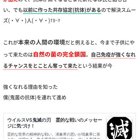
い、でも
以前に作った共存協定(抗体)がある
ので解決スムー
ズ(・∀・)人(・∀・)ﾅｶｰﾏ
本来の人間の環境
これが
だと例えると、今まで子供にや
自然の菌の完全鎖国
って来たのは
。
自己免疫が強くなれ
るチャンスをとことん奪って来た
という結果が今
強くなれる理由を知った
僕(鬼菌の抗体)を連れて進め