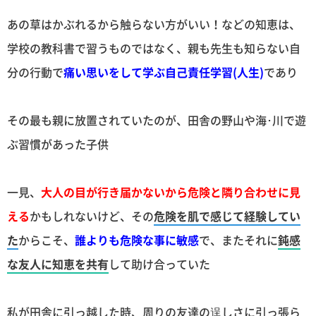
あの草はかぶれるから触らない方がいい！などの知恵は、
学校の教科書で習うものではなく、親も先生も知らない自
分の行動で
痛い思いをして学ぶ自己責任学習(人生)
であり
その最も親に放置されていたのが、田舎の野山や海･川で遊
ぶ習慣があった子供
一見、
大人の目が行き届かないから危険と隣り合わせに見
える
かもしれないけど、その
危険を肌で感じて経験してい
た
からこそ、
誰よりも危険な事に敏感
で、またそれに
鈍感
な友人に知恵を共有
して助け合っていた
私が田舎に引っ越した時、周りの友達の逞しさに引っ張ら