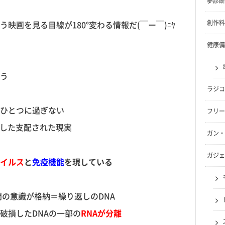
夢診断
創作料
画を見る目線が180°変わる情報だ(￣ー￣)ﾆﾔ
健康備
う
ラジコ
ひとつに過ぎない
フリー
とした支配された現実
ガン・
ガジェ
イルス
と
免疫機能
を現している
間の意識が格納＝繰り返しのDNA
破損したDNAの一部の
RNAが分離