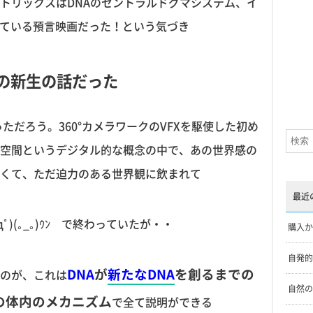
トリックスはDNAのセントラルドグマシステム、イ
している預言映画だった！という気づき
の新生の話だった
ただろう。360°カメラワークのVFXを駆使した初め
空間というデジタル的な概念の中で、あの世界感の
くて、ただ迫力のある世界観に飲まれて
最近
дﾟ)(｡_｡)ｳﾝ で終わっていたが・・
購入か
自発的
DNA
が
新たなDNA
を創るまでの
のが、これは
自然の
の体内のメカニズム
で全て説明ができる