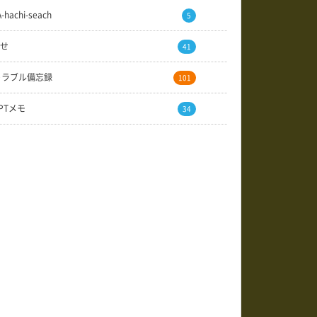
A-hachi-seach
5
せ
41
トラブル備忘録
101
GPTメモ
34