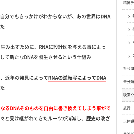
精神テ
自分でもきっかけがわからないが、あの世界は
DNA
た
を生み出すために、RNAに設計図を与える事によっ
して新たなDNAを誕生させるという仕組み
社会問
が、近年の発見によって
RNAの逆転写によってDNA
未分類
た
映画や
となるDNAそのものを自由に書き換えてしまう事がで
旅行
々と受け継がれてきたルーツが消滅し、
歴史の改ざ
天体観