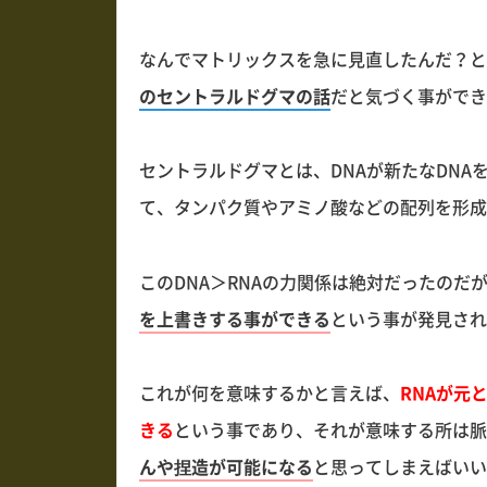
なんでマトリックスを急に見直したんだ？と
のセントラルドグマの話
だと気づく事ができ
セントラルドグマとは、DNAが新たなDNA
て、タンパク質やアミノ酸などの配列を形成
このDNA＞RNAの力関係は絶対だったのだ
を上書きする事ができる
という事が発見され
これが何を意味するかと言えば、
RNAが元
きる
という事であり、それが意味する所は脈
んや捏造が可能になる
と思ってしまえばいい