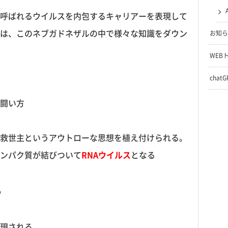
呼ばれるウイルスを内包するキャリアーを表現して
オは、このネブガドネザルの中で様々な知識をダウン
お知ら
WEB
chat
闘い方
救世主というアウトローな思想を植え付けられる。
タンパク質が結びついて
RNAウイルス
となる
る
現される