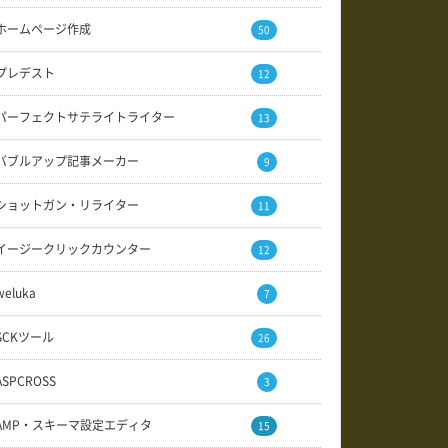
ホームページ作成
50
プレデスト
12
パーフェクトサテライトライター
13
バブルアップ記事メーカー
9
ショットガン・リライター
11
イージークリックカウンター
12
weluka
7
SCKツール
26
ASPCROSS
3
AMP・スキーマ設定エディタ
15