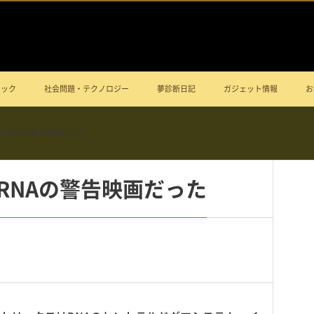
ニック
社会問題・テクノロジー
夢診断日記
ガジェット情報
お
mRNAの警告映画だった
RNAの警告映画だった