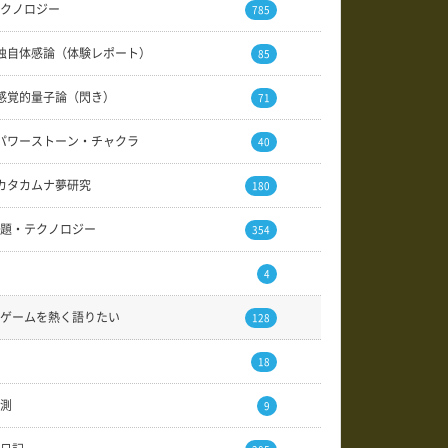
クノロジー
785
独自体感論（体験レポート）
85
感覚的量子論（閃き）
71
パワーストーン・チャクラ
40
カタカムナ夢研究
180
題・テクノロジー
354
4
ゲームを熱く語りたい
128
18
測
9