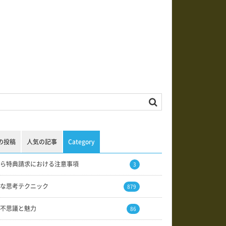
の投稿
人気の記事
Category
ら特典請求における注意事項
3
な思考テクニック
879
不思議と魅力
86