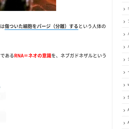
は
傷ついた細胞をパージ（分離）する
という人体の
部である
RNA＝ネオの意識
を、ネブガドネザルという