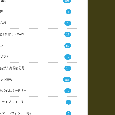
日記
205
理
1
忘録
73
電子たばこ・VAPE
11
ン
59
ソフト
12
抗がん剤闘病記録
14
ット情報
283
モバイルバッテリー
12
ドライブレコーダー
3
スマートウォッチ・時計
5