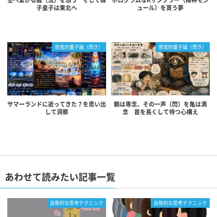
空へ繋がる龍（流）を想う そして蜂
ホログラムなKサンプラー（精神モジ
子皇子は東北へ
ュール）を貰う夢
感覚的量子論（閃き）
感覚的量子論（閃き）
サマーランドに逝ってきた？を思い出
鶴は専念、その一声（閃）を亀は満
して洞察
念 首を長くして待つ心構え
あわせて読みたい記事一覧
自発的な思考テクニック
自発的な思考テクニック