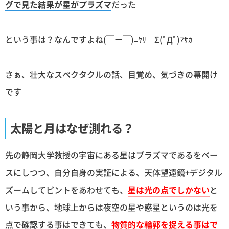
グで見た結果が星がプラズマ
だった
という事は？なんですよね(￣ー￣)ﾆﾔﾘ Σ(ﾟДﾟ)ﾏｻｶ
さぁ、壮大なスペクタクルの話、目覚め、気づきの幕開け
です
太陽と月はなぜ測れる？
先の静岡大学教授の宇宙にある星はプラズマであるをベー
スにしつつ、自分自身の実証による、天体望遠鏡+デジタル
ズームしてピントをあわせても、
星は光の点でしかない
と
いう事から、地球上からは夜空の星や惑星というのは光を
点で確認する事はできても、
物質的な輪郭を捉える事はで