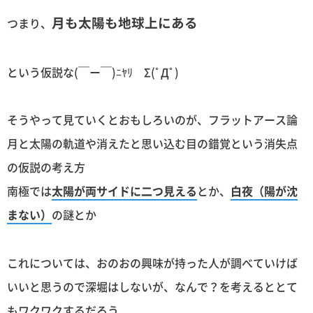
月も太陽も地球上にある
つまり、
という仮説な(￣ー￣)ﾆﾔﾘ Σ(ﾟДﾟ)
そうやって見ていくとおもしろいのが、フラットアース論
月と太陽の軌道や消えたと思い込む目の錯覚という消失点
の仮説の考え方
南極では
太陽が両サイドに二つ見える
とか、
白夜（陽が沈
まない）
の謎とか
これについては、おのおの興味が持った人が調べていけば
いいと思うので深堀はしないが、なんで？を考えるととて
もワクワクするだろう