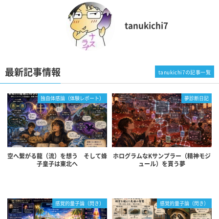
tanukichi7
最新記事情報
tanukichi7の記事一覧
独自体感論（体験レポート）
夢診断日記
空へ繋がる龍（流）を想う そして蜂
ホログラムなKサンプラー（精神モジ
子皇子は東北へ
ュール）を貰う夢
感覚的量子論（閃き）
感覚的量子論（閃き）