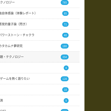
クノロジー
785
独自体感論（体験レポート）
85
感覚的量子論（閃き）
71
パワーストーン・チャクラ
40
カタカムナ夢研究
180
題・テクノロジー
354
4
ゲームを熱く語りたい
128
18
測
9