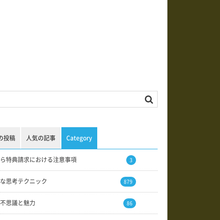
の投稿
人気の記事
Category
ら特典請求における注意事項
3
な思考テクニック
879
不思議と魅力
86