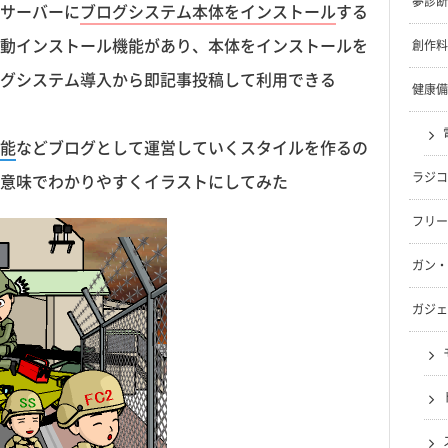
夢診断
サーバーに
ブログシステム本体をインストール
する
動インストール機能があり、本体をインストールを
創作料
グシステム導入から即記事投稿して利用できる
健康備
能
などブログとして運営していくスタイルを作るの
ラジコ
意味でわかりやすくイラストにしてみた
フリー
ガン・
ガジェ