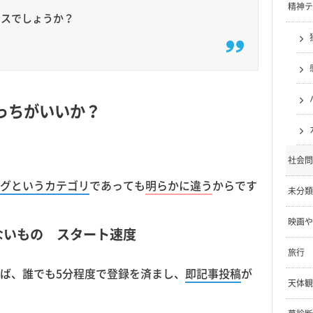
精神テ
レスでしょうか？
っちがいいか？
社会問
グというカテゴリ
であっても
明らかに違う
からです
未分類
映画や
ないもの スタート速度
旅行
ば、誰でも5分程度で登録を済まし、
即記事投稿
が
天体観