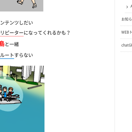
お知ら
ンテンツしだい
リピーター
になってくれるかも？
WEB
島
と一緒
chat
ルート
すらない