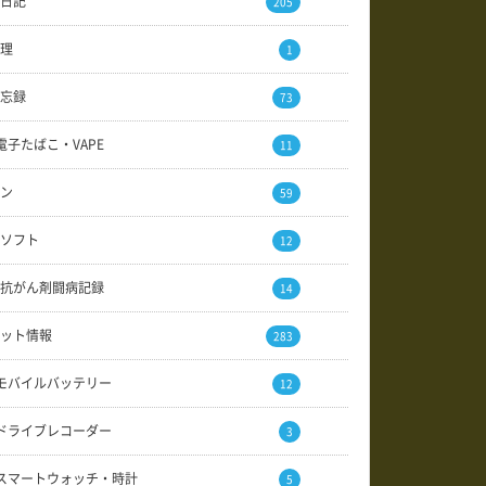
日記
205
理
1
忘録
73
電子たばこ・VAPE
11
ン
59
ソフト
12
抗がん剤闘病記録
14
ット情報
283
モバイルバッテリー
12
ドライブレコーダー
3
スマートウォッチ・時計
5