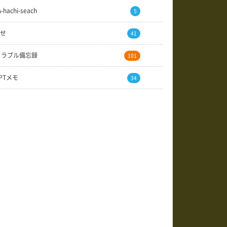
A-hachi-seach
5
せ
41
トラブル備忘録
101
GPTメモ
34