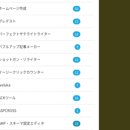
ホームページ作成
50
プレデスト
12
パーフェクトサテライトライター
13
バブルアップ記事メーカー
9
ショットガン・リライター
11
イージークリックカウンター
12
weluka
7
SCKツール
26
ASPCROSS
3
AMP・スキーマ設定エディタ
15