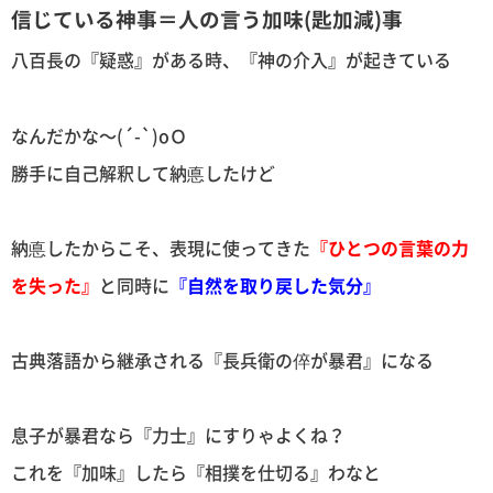
信じている神事＝人の言う加味(匙加減)事
八百長の『疑惑』がある時、『神の介入』が起きている
なんだかな〜(´-`)oＯ
勝手に自己解釈して納悳したけど
納悳したからこそ、表現に使ってきた
『ひとつの言葉の力
を失った』
と同時に
『自然を取り戻した気分』
古典落語から継承される『長兵衛の倅が暴君』になる
息子が暴君なら『力士』にすりゃよくね？
これを『加味』したら『相撲を仕切る』わなと