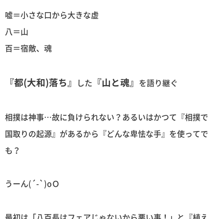
嘘＝小さな口から大きな虚
八＝山
百＝宿敵、魂
『都(大和)落ち』
『山と魂』
した
を語り継ぐ
相撲は神事…故に負けられない？あるいはかつて『相撲で
国取りの起源』があるから『どんな卑怯な手』を使ってで
も？
うーん(´-`)oＯ
最初は「八百長はフェアじゃないから悪い事！」と『植え