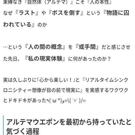
束縛なき『自然体（アルテマ）』こそ『人の本性』
『ラスト』
『ボスを倒す』
『物語に囚
なぜ
や
という
われている』
のか
『人の間の概念』
『或手間』
…という
を
だと感じさせ
『私の現実体験』
た先日、
に何があったのか？
実は久しぶりに｢心から楽しい！｣と『リアルタイムシンク
ロニシティ＝想像が目の前で現実に』を実感するワクワク
とドキドキがあった٩(ˊωˋ*)و‹‹\( ˙▿˙ )/››
アルテマウエポンを最初から持っていたと
気づく過程