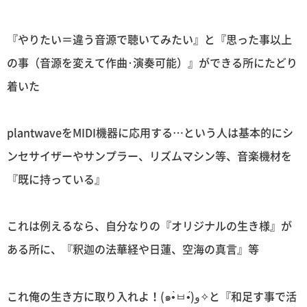
『やりたい＝違う音源で聴いてみたい』と『思った事以上
の事（音源を変えて作曲･演奏可能）』ができる所にたどり
着いた
plantwaveをMIDI機器に応用する…という人は基本的にシ
ンセサイザーやサンプラー、リズムマシン等、音楽機材を
『既に持っている』
これは例えるなら、自分なりの『オリジナルの生き様』が
ある所に、『釈迦の法華経や日蓮、空海の真言』等
これ俺の生き方に取り入れよ！(๑•̀ㅂ•́)و✧と『和足す事で活