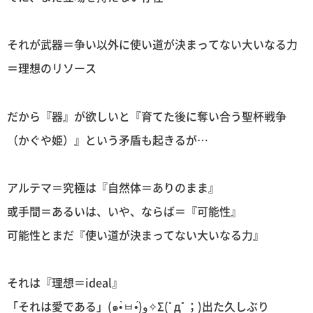
それが武器＝争い以外に使い道が決まってない大いなる力
＝理想のリソース
だから『器』が欲しいと『育てた後に奪い合う聖杯戦争
（かぐや姫）』という矛盾も起きるが…
アルテマ＝究極は『自然体＝ありのまま』
或手間＝あるいは、いや、ならば＝『可能性』
可能性とまだ『使い道が決まってない大いなる力』
それは『理想＝ideal』
「それは愛である」(๑•̀ㅂ•́)و✧Σ(ﾟдﾟ；)出た久しぶり