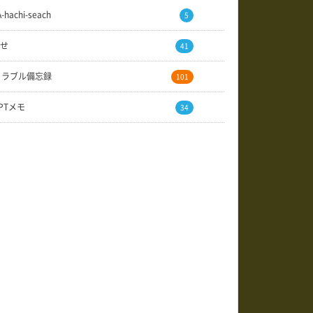
A-hachi-seach
5
せ
41
トラブル備忘録
101
GPTメモ
34