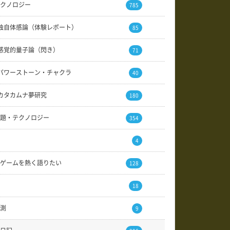
クノロジー
785
独自体感論（体験レポート）
85
感覚的量子論（閃き）
71
パワーストーン・チャクラ
40
カタカムナ夢研究
180
題・テクノロジー
354
4
ゲームを熱く語りたい
128
18
測
9