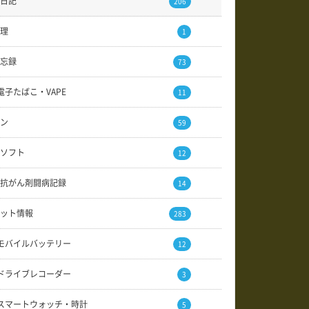
日記
206
理
1
忘録
73
電子たばこ・VAPE
11
ン
59
ソフト
12
抗がん剤闘病記録
14
ット情報
283
モバイルバッテリー
12
ドライブレコーダー
3
スマートウォッチ・時計
5