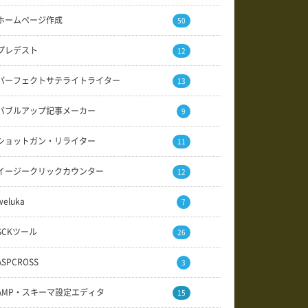
ホームページ作成
50
プレデスト
12
パーフェクトサテライトライター
13
バブルアップ記事メーカー
9
ショットガン・リライター
11
イージークリックカウンター
12
weluka
7
SCKツール
26
ASPCROSS
3
AMP・スキーマ設定エディタ
15