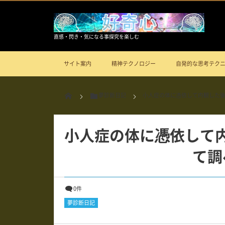
直感・閃き・気になる事探究を楽しむ
サイト案内
精神テクノロジー
自発的な思考テク
夢診断日記
小人症の体に憑依して内観した
小人症の体に憑依して
て調
0件
夢診断日記