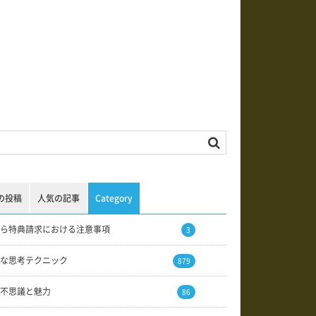
の投稿
人気の記事
Category
ら特典請求における注意事項
3
な思考テクニック
879
不思議と魅力
86