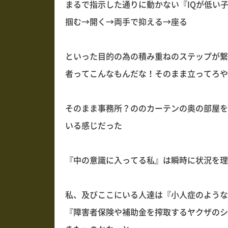
まるで指示した通りに動かない『IQが低い
掴む→開く→両手で抑える→座る
といった目的の為の積み重ねのステップが繋
者ってこんなもんだな！そのまま立ってろや
そのまま事務所？ののカーテンの奥の部屋を
いる感じだった
『中の意識に入ってる私』は瞬時に状況を理
私、及びここにいる人達は『小人症のような
『障害者保険や補助金を搾取するヤクザのシ