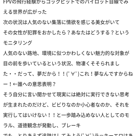
FPVの飛行経験からコックピットでのパイロット目線でみ
える世界が広がった
次の状況は人気のない集落に情欲を感じる美女がいて
その女性が犯罪をおかしたら？あなたはどうする？という
モニタリング
人気のない路地、環境に似つかわしくない魅力的な対象が
目の前を歩いているという状況、物凄くそそられまし
た・・だって、夢だから！！(ﾟ∀ﾟ)これ！夢なんですからね
ー！←誰への意思表明？
そう自分に言い聞かせて現実には絶対に実行できない思考
が生まれたのだけど、ビビりなのか小心者なのか、それを
実行してはいけない！！と一歩踏み込めない人としてのモ
ラル、道徳観念が発動し、ブレーキ
でも、とりあえず追跡はしてみよう(ﾟ∀ﾟ)ラッキーエロはあ