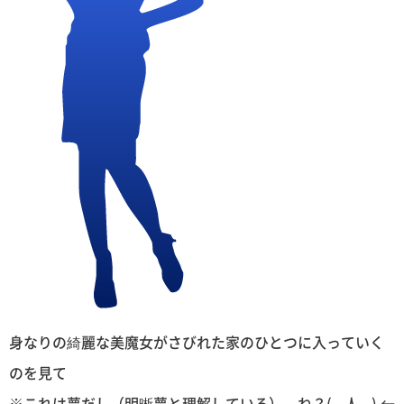
身なりの綺麗な美魔女がさびれた家のひとつに入っていく
のを見て
※これは夢だし（明晰夢と理解している）、ね？(｡-人-｡) ←