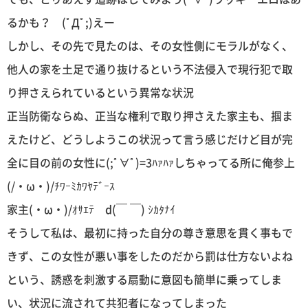
るかも？ (ﾟДﾟ;)えー
しかし、その先で見たのは、その女性側にモラルがなく、
他人の家を土足で通り抜けるという不法侵入で現行犯で取
り押さえられているという異常な状況
正当防衛ならぬ、正当な権利で取り押さえた家主も、掴ま
えたけど、どうしようこの状況って言う感じだけど目が完
全に目の前の女性に(;ﾟ∀ﾟ)=3ﾊｧﾊｧしちゃってる所に俺参上
(/・ω・)/ﾁﾜｰﾐｶﾜﾔﾃﾞｰｽ
家主(・ω・)/ｵｻｴﾃ d(￣ ￣) ｼｶﾀﾅｲ
そうして私は、最初に持った自分の尊き意思を貫く事もで
きず、この女性が悪い事をしたのだから罰は仕方ないよね
という、誘惑を刺激する扇動に意図も簡単に乗ってしま
い、状況に流されて共犯者になってしまった