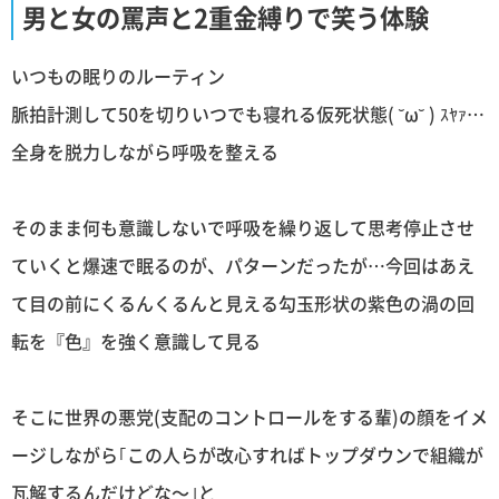
男と女の罵声と2重金縛りで笑う体験
いつもの眠りのルーティン
脈拍計測して50を切りいつでも寝れる仮死状態( ˘ω˘ ) ｽﾔｧ…
全身を脱力しながら呼吸を整える
そのまま何も意識しないで呼吸を繰り返して思考停止させ
ていくと爆速で眠るのが、パターンだったが…今回はあえ
て目の前にくるんくるんと見える勾玉形状の紫色の渦の回
転を『色』を強く意識して見る
そこに世界の悪党(支配のコントロールをする輩)の顔をイメ
ージしながら｢この人らが改心すればトップダウンで組織が
瓦解するんだけどな〜｣と