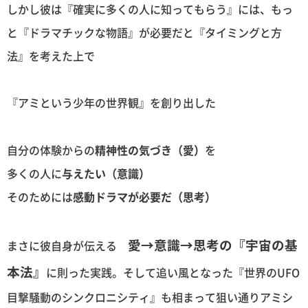
しかし彼は『確実に多くの人に知ってもらう』には、もっ
と『ドラマチックな物語』が必要だと『タイミングと方
法』を考えた上で
『アミという少年の世界観』を創り出した
自分の体験からの
精神性の気づき（愛）
を
多くの人に
与えたい（意識）
そのためには
感動ドラマが必要だ（思考）
愛→意識→思考の『宇宙の基
まさに彼自身が伝える
本法』
に則った実践。そして追い風となった『世界のUFO
目撃騒動のシンクロニシティ』も相まって狙い通りアミシ