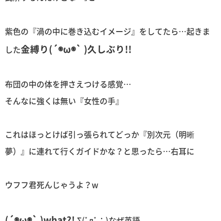
紫色の『渦の中に巻き込むイメージ』をしてたら…起きま
金縛り(´◉ω◉` )久しぶり!!
した
布団の中の体を押さえつける感覚…
そんなに強くは無い『女性の手』
これはほっとけば引っ張られてどっか『別次元（明晰
夢）』に連れて行くガイドかな？と思ったら…右耳に
ウフフ君死んじゃうよ？w
(´◉ω◉` )what?!
Σ(ﾟдﾟ；)なぜ英語